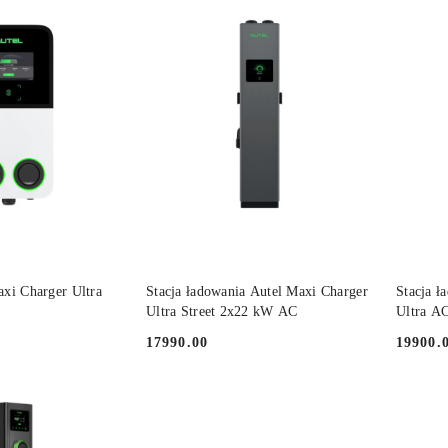
30
dni
przed
obniżką
 KOSZYKA
DO KOSZYKA
xi Charger Ultra
Stacja ładowania Autel Maxi Charger
Stacja ł
Ultra Street 2x22 kW AC
Ultra A
17990.00
19900.
Cena:
Cena: