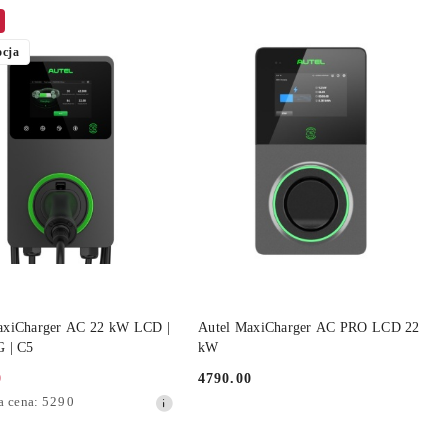
cja
DO KOSZYKA
DO KOSZYKA
axiCharger AC 22 kW LCD |
Autel MaxiCharger AC PRO LCD 22
G | C5
kW
0
4790.00
Cena:
a
a cena:
5290
jna: