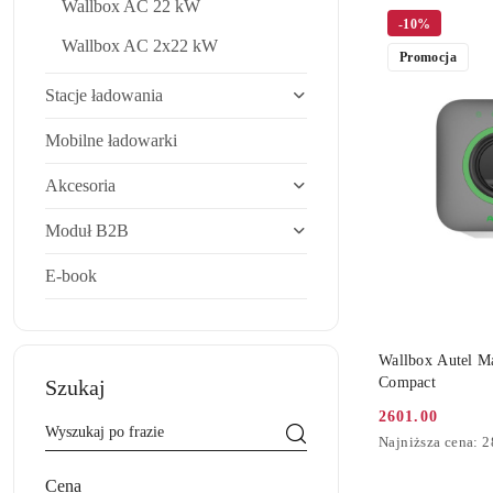
Wallbox AC 22 kW
Cena
-10%
(rosnąco).
Wallbox AC 2x22 kW
Promocja
Stacje ładowania
Mobilne ładowarki
Akcesoria
Moduł B2B
E-book
DO
Wallbox Autel M
Compact
Szukaj
2601.00
Cena
Najniższa
Najniższa cena:
2
promocyjna:
cena
z
Cena