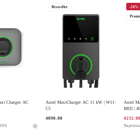
Bestseller
-20%
Promo
 KOSZYKA
DO KOSZYKA
axi Charger AC
Autel MaxiCharger AC 11 kW | W11-
Autel M
C5
MID | 4
4090.00
4232.0
Cena:
Cena
Najniższ
890
Najniższ
promocy
cena
z