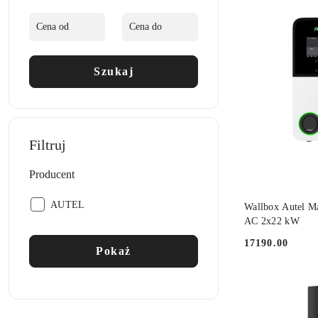
30
dni
przed
obniżką
Szukaj
Filtruj
Producent
DO
Producent:
AUTEL
Wallbox Autel Ma
AC 2x22 kW
17190.00
Cena:
Pokaż