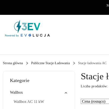
Przejdź do treści głównej
Przejdź do wyszukiwarki
Przejdź do moje konto
Przejdź do menu głównego
Przejdź do stopki
M
Strona główna
Publiczne Stacje Ładowania
Stacje ładowania AC
Stacje
Kategorie
Liczba produktów
Wallbox
Zastosowano
Sortuj
Wallbox AC 11 kW
według
sortowanie: