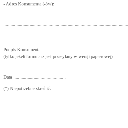
- Adres Konsumenta (-ów):
........................................................................................................
........................................................................................................
.............................................................................................
Podpis Konsumenta
(tylko jeżeli formularz jest przesyłany w wersji papierowej)
Data ............................................
(*) Niepotrzebne skreślić.