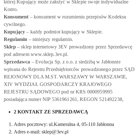
której Kupujący może założyć w Sklepie swoje indywidualne
Konto.
Konsument
– konsument w rozumieniu przepisów Kodeksu
cywilnego.
Kupujący
– każdy podmiot kupujący w Sklepie.
Regulamin
– niniejszy regulamin.
Sklep
– sklep internetowy 3EV prowadzony przez Sprzedawcę
pod adresem www.sklep.3ev.pl.
Sprzedawca
– Evolucja Sp. z o.o. z siedzibą w Jabłonnie
wpisana do Rejestru Przedsiębiorców prowadzonego przez SĄD
REJONOWY DLA M.ST. WARSZAWY W WARSZAWIE,
XIV WYDZIAŁ GOSPODARCZY KRAJOWEGO
REJESTRU SĄDOWEGO pod nr KRS 0000959995
posiadająca numer NIP 5361961261, REGON 521492238,
2 KONTAKT ZE SPRZEDAWCĄ
Adres pocztowy: ul.Kameralna 4, 05-110 Jabłonna
Adres e-mail: sklep@3ev.pl