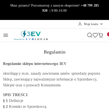
Przejdź do treści głównej
Przejdź do wyszukiwarki
Przejdź do moje konto
Przejdź do menu głównego
Przejdź do stopki
Masz pytania? Porozmawiaj z naszym ekspertem!
+48 799 285
920
| 9:00-16:00
Moje konto
Regulamin
Regulamin sklepu internetowego 3EV
określający m.in. zasady zawierania umów sprzedaży poprzez
Sklep, zawierający najważniejsze informacje o Sprzedawcy,
Sklepie oraz o prawach Konsumenta
SPIS TREŚCI
§ 1
Definicje
§ 2
Kontakt ze Sprzedawcą