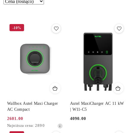
Zastosowano
Sortuj
według
sortowanie:
Cena
(rosnąco).
-10%
Wallbox Autel Maxi Charger
Autel MaxiCharger AC 11 kW
AC Compact
| W11-C5
2601.00
4090.00
Cena
Cena:
Najniższa
Najniższa cena:
2890
promocyjna:
cena