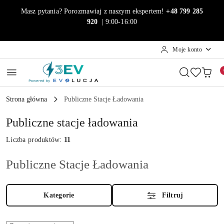
Przejdź do treści głównej
Przejdź do wyszukiwarki
Przejdź do moje konto
Przejdź do menu głównego
Przejdź do stopki
Masz pytania? Porozmawiaj z naszym ekspertem!
+48 799 285
920
| 9:00-16:00
Moje konto
Strona główna
Publiczne Stacje Ładowania
Publiczne stacje ładowania
Liczba produktów:
11
Publiczne Stacje Ładowania
Kategorie
Filtruj