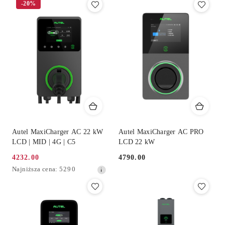
-20%
z
30
dni
przed
obniżką
Autel MaxiCharger AC 22 kW
Autel MaxiCharger AC PRO
LCD | MID | 4G | C5
LCD 22 kW
4232.00
4790.00
Cena
Cena:
Najniższa
Najniższa cena:
5290
promocyjna:
cena
z
30
dni
przed
obniżką