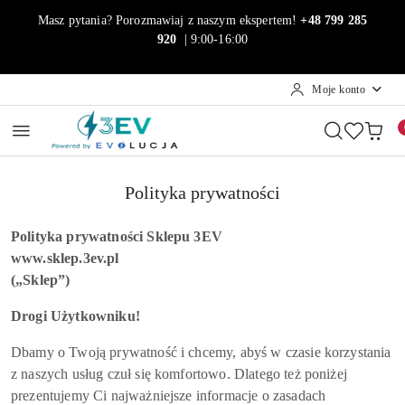
Przejdź do treści głównej
Przejdź do wyszukiwarki
Przejdź do moje konto
Przejdź do menu głównego
Przejdź do stopki
Masz pytania? Porozmawiaj z naszym ekspertem!
+48 799 285
920
| 9:00-16:00
Moje konto
Polityka prywatności
Polityka prywatności Sklepu 3EV
www.sklep.3ev.pl
(„Sklep”)
Drogi Użytkowniku!
Dbamy o Twoją prywatność i chcemy, abyś w czasie korzystania
z naszych usług czuł się komfortowo. Dlatego też poniżej
prezentujemy Ci najważniejsze informacje o zasadach