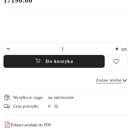
cena:
17190.00
Ilość
szt.
Do koszyka
Zostaw telefon
Dostępność
Wysyłka w ciągu:
na zamówienie
i
Wyślij
Cena przesyłki:
0
dostawa
Pobierz produkt do PDF