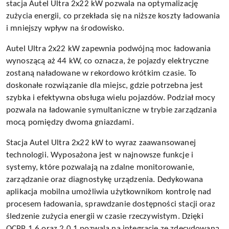
stacja Autel Ultra 2x22 kW pozwala na optymalizację
zużycia energii, co przekłada się na niższe koszty ładowania
i mniejszy wpływ na środowisko.
Autel Ultra 2x22 kW zapewnia podwójną moc ładowania
wynoszącą aż 44 kW, co oznacza, że pojazdy elektryczne
zostaną naładowane w rekordowo krótkim czasie. To
doskonałe rozwiązanie dla miejsc, gdzie potrzebna jest
szybka i efektywna obsługa wielu pojazdów. Podział mocy
pozwala na ładowanie symultaniczne w trybie zarządzania
mocą pomiędzy dwoma gniazdami.
Stacja Autel Ultra 2x22 kW to wyraz zaawansowanej
technologii. Wyposażona jest w najnowsze funkcje i
systemy, które pozwalają na zdalne monitorowanie,
zarządzanie oraz diagnostykę urządzenia. Dedykowana
aplikacja mobilna umożliwia użytkownikom kontrolę nad
procesem ładowania, sprawdzanie dostępności stacji oraz
śledzenie zużycia energii w czasie rzeczywistym. Dzięki
OCPP 1.6 oraz 2.0.1 pozwala na integrację ze zdecydowaną