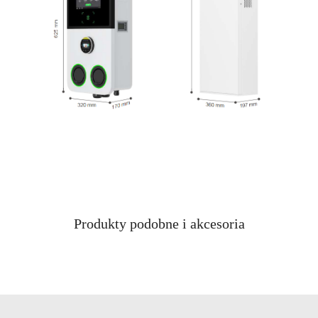
Produkty
Produkty podobne i akcesoria
Pomiń karuzelę produktów
o
statusie: