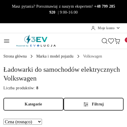
Przejdź do treści głównej
Przejdź do wyszukiwarki
Przejdź do moje konto
Przejdź do menu głównego
Przejdź do stopki
Masz pytania? Porozmawiaj z naszym ekspertem!
+48 799 285
920
| 9:00-16:00
Moje konto
Strona główna
Marka i model pojazdu
Volkswagen
Ładowarki do samochodów elektrycznych
Volkswagen
Liczba produktów:
8
Kategorie
Filtruj
Zastosowano
Sortuj