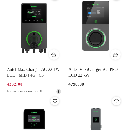
30
dni
przed
obniżką
Autel MaxiCharger AC 22 kW
Autel MaxiCharger AC PRO
LCD | MID | 4G | C5
LCD 22 kW
4232.00
4790.00
Cena
Cena:
Najniższa
Najniższa cena:
5290
promocyjna:
cena
z
30
dni
przed
obniżką