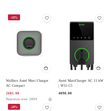
według
sortowanie:
Cena
(rosnąco).
-10%
Wallbox Autel Maxi Charger
Autel MaxiCharger AC 11 kW
AC Compact
| W11-C5
2601.00
4090.00
Cena
Cena:
Najniższa
Najniższa cena:
2890
promocyjna:
cena
-20%
z