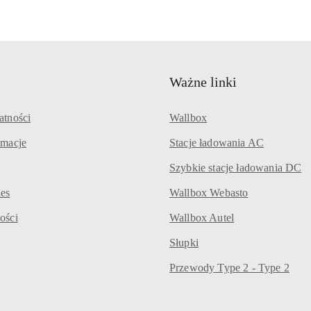
Ważne linki
atności
Wallbox
amacje
Stacje ładowania AC
Szybkie stacje ładowania DC
ies
Wallbox Webasto
ości
Wallbox Autel
Słupki
Przewody Type 2 - Type 2