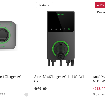
Bestseller
-20%
Promo
 KOSZYKA
DO KOSZYKA
axi Charger AC
Autel MaxiCharger AC 11 kW | W11-
Autel M
C5
MID | 4
4090.00
4232.0
Cena:
Cena
Najniższ
890
Najniższ
promocy
cena
z