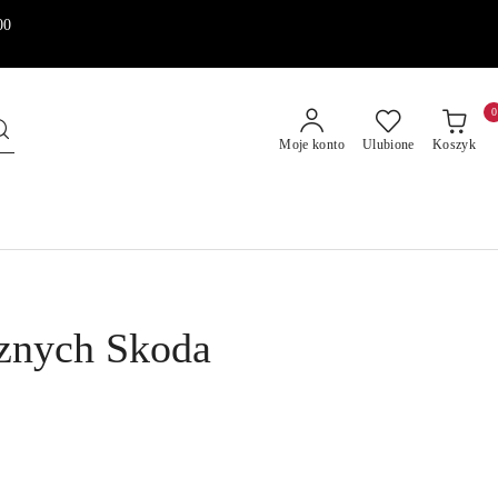
00
0
Moje konto
Ulubione
Koszyk
znych Skoda