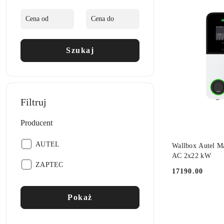
30
dni
przed
obniżką
Szukaj
Filtruj
Producent
DO
Producent:
AUTEL
Wallbox Autel Ma
AC 2x22 kW
Producent:
ZAPTEC
17190.00
Cena:
Pokaż