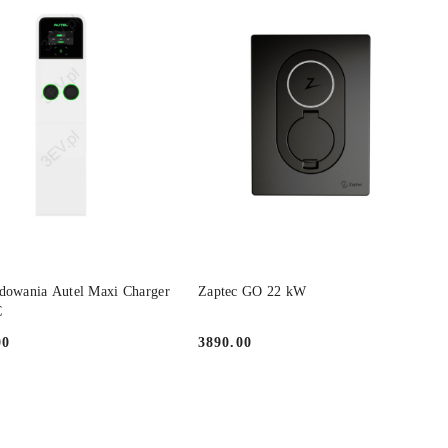
PRODUKT ZA ZAMÓWIENIE
DO KOSZYKA
adowania Autel Maxi Charger
Zaptec GO 22 kW
C
00
3890.00
Cena: