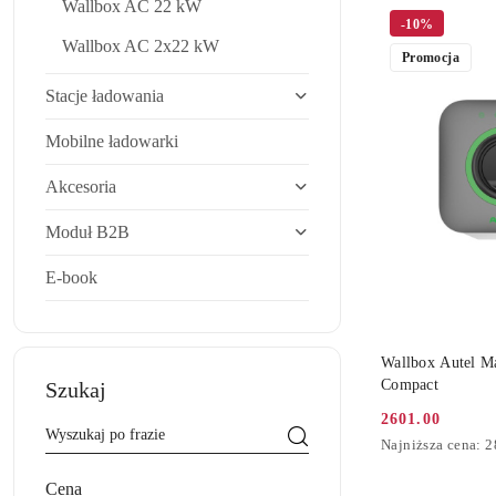
Wallbox AC 22 kW
Cena
-10%
(rosnąco).
Wallbox AC 2x22 kW
Promocja
Stacje ładowania
Mobilne ładowarki
Akcesoria
Moduł B2B
E-book
DO
Wallbox Autel M
Compact
Szukaj
2601.00
Cena
Najniższa
Najniższa cena:
2
promocyjna:
cena
z
Cena