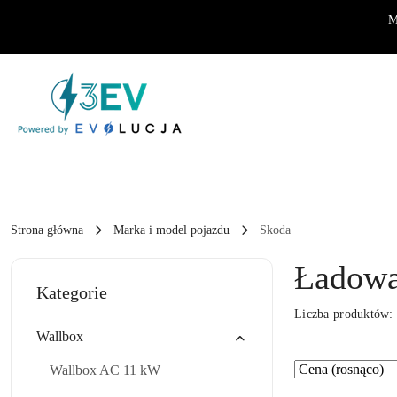
Przejdź do treści głównej
Przejdź do wyszukiwarki
Przejdź do moje konto
Przejdź do menu głównego
Przejdź do stopki
M
Strona główna
Marka i model pojazdu
Skoda
Ładowa
Kategorie
Liczba produktów
Wallbox
Zastosowano
Sortuj
Wallbox AC 11 kW
według
sortowanie: