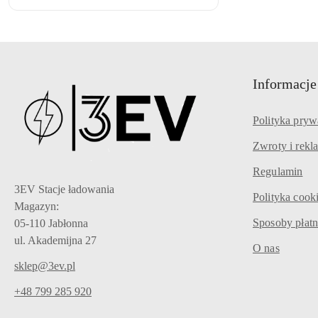
Informacje
Polityka pryw
Zwroty i rekl
Regulamin
3EV Stacje ładowania
Polityka cook
Magazyn:
Sposoby płatn
05-110 Jabłonna
ul. Akademijna 27
O nas
sklep@3ev.pl
+48 799 285 920