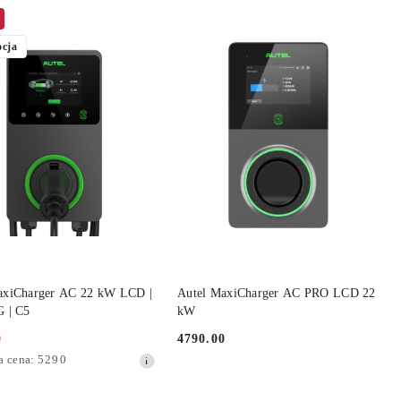
cja
DO KOSZYKA
DO KOSZYKA
axiCharger AC 22 kW LCD |
Autel MaxiCharger AC PRO LCD 22
G | C5
kW
0
4790.00
Cena:
a
a cena:
5290
jna: