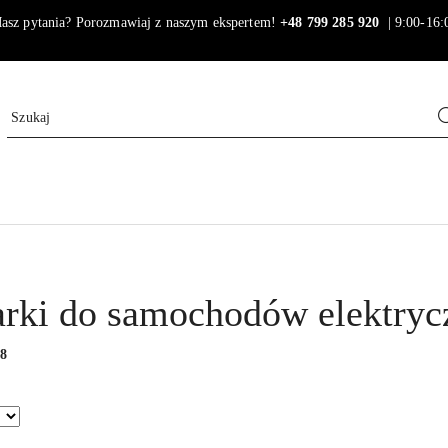
asz pytania? Porozmawiaj z naszym ekspertem!
+48 799 285 920
| 9:00-16:
rki do samochodów elektryc
:
8