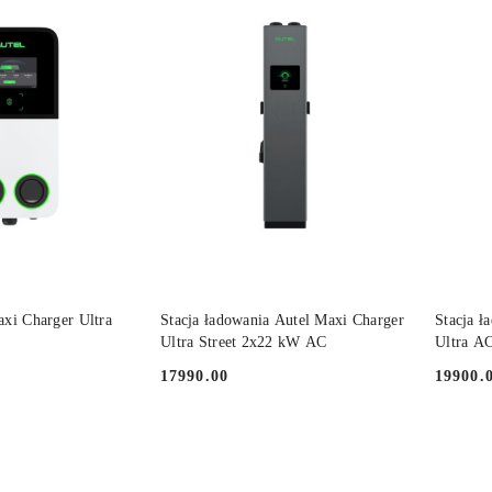
30
dni
przed
obniżką
 KOSZYKA
DO KOSZYKA
xi Charger Ultra
Stacja ładowania Autel Maxi Charger
Stacja ł
Ultra Street 2x22 kW AC
Ultra A
17990.00
19900.
Cena:
Cena: