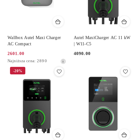
Wallbox Autel Maxi Charger
Autel MaxiCharger AC 11 kW
AC Compact
| W11-C5
2601.00
4090.00
Cena
Cena:
Najniższa
Najniższa cena:
2890
promocyjna:
cena
-20%
z
30
dni
przed
obniżką