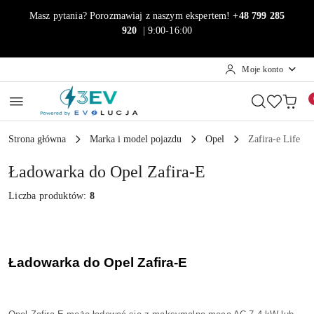
Przejdź do treści głównej
Przejdź do wyszukiwarki
Przejdź do moje konto
Przejdź do menu głównego
Przejdź do stopki
Masz pytania? Porozmawiaj z naszym ekspertem!
+48 799 285
920
| 9:00-16:00
Moje konto
Strona główna
Marka i model pojazdu
Opel
Zafira-e Life
Ładowarka do Opel Zafira-E
Liczba produktów:
8
Ładowarka do Opel Zafira-E