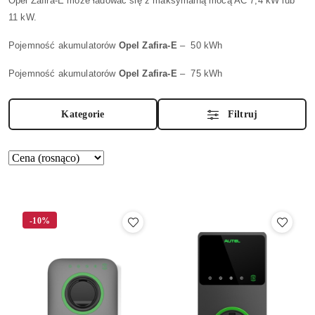
Opel Zafira-E może ładować się z maksymalną mocą AC 7,4 kW lub
11 kW.
Pojemność akumulatorów
Opel Zafira-E
–
50 kWh
Pojemność akumulatorów
Opel Zafira-E
–
75 kWh
Kategorie
Filtruj
Zastosowano
Sortuj
według
sortowanie:
Cena
(rosnąco).
-10%