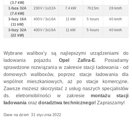
(3.7 kW)
1-faza 32A
230V / 1x32A
7.4 kW
7h15m
28 km/h
(7.4 kW)
3-fazy 16A
400V / 3x16A
11 kW
5 hours
40 km/h
(11 kW)
3-fazy 32A
400V / 3x16A
11 kW
5 hours
40 km/h
(22 kW)
Wybrane wallbox’y są najlepszymi urządzeniami do
ładowania pojazdu
Opel Zafira-E
. Posiadamy
sprawdzone rozwiązania w zakresie stacji ładowania - od
domowych wallboxów, poprzez stacje ładowania dla
wspólnot mieszkaniowych, aż po stacje komercyjne.
Zawsze możesz skorzystać z usług naszych specjalistów
ds. eletromobilności w zakresie
montażu stacji
ładowania
oraz
doradztwa technicznego!
Zapraszamy!
Dane na dzień:
31 stycznia 2022