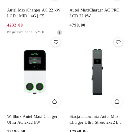
Autel MaxiCharger AC 22 kW
Autel MaxiCharger AC PRO
LCD | MID | 4G | C5
LCD 22 kW
4232.00
4790.00
Cena
Cena:
Najniższa
Najniższa cena:
5290
promocyjna:
cena
z
30
dni
przed
obniżką
Wallbox Autel Maxi Charger
Stacja ładowania Autel Maxi
Ultra AC 2x22 kW
Charger Ultra Street 2x22 kW
AC
17190.00
17990.00