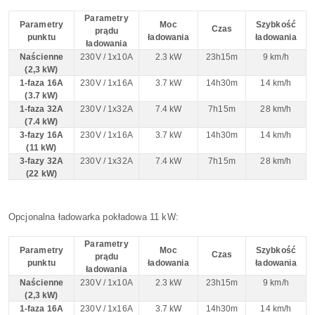
Parametry
Parametry
Moc
Szybkość
Czas
prądu
punktu
ładowania
ładowania
ładowania
Naścienne
230V / 1x10A
2.3 kW
23h15m
9 km/h
(2,3 kW)
1-faza 16A
230V / 1x16A
3.7 kW
14h30m
14 km/h
(3.7 kW)
1-faza 32A
230V / 1x32A
7.4 kW
7h15m
28 km/h
(7.4 kW)
3-fazy 16A
230V / 1x16A
3.7 kW
14h30m
14 km/h
(11 kW)
3-fazy 32A
230V / 1x32A
7.4 kW
7h15m
28 km/h
(22 kW)
Opcjonalna ładowarka pokładowa 11 kW:
Parametry
Parametry
Moc
Szybkość
Czas
prądu
punktu
ładowania
ładowania
ładowania
Naścienne
230V / 1x10A
2.3 kW
23h15m
9 km/h
(2,3 kW)
1-faza 16A
230V / 1x16A
3.7 kW
14h30m
14 km/h