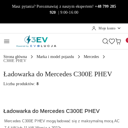
Przejdź do treści głównej
Przejdź do wyszukiwarki
Przejdź do moje konto
Przejdź do menu głównego
Przejdź do stopki
Masz pytania? Porozmawiaj z naszym ekspertem!
+48 799 285
920
| 9:00-16:00
Moje konto
Strona główna
Marka i model pojazdu
Mercedes
C300E PHEV
Ładowarka do Mercedes C300E PHEV
Liczba produktów:
8
Ładowarka do Mercedes C300E PHEV
Mercedes C300E PHEV mogą ładować się z maksymalną mocą AC
7,4 kW lub 11 kW Wersja z 2022r.