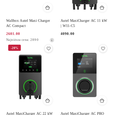
Wallbox Autel Maxi Charger
Autel MaxiCharger AC 11 kW
AC Compact
| W11-C5
2601.00
4090.00
Cena
Cena:
Najniższa
Najniższa cena:
2890
promocyjna:
cena
-20%
z
30
dni
przed
obniżką
Autel MaxiCharger AC 22 kW
Autel MaxiCharger AC PRO