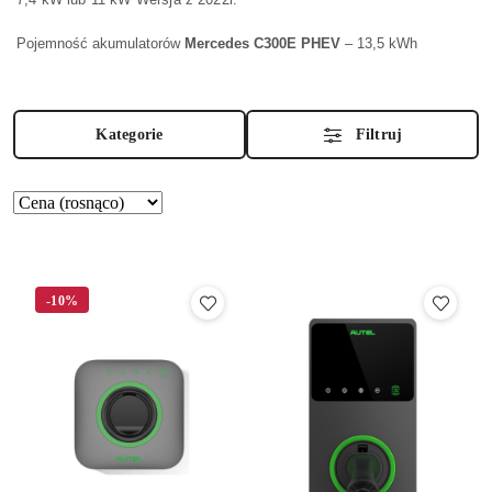
Pojemność akumulatorów
Mercedes C300E PHEV
– 13,5 kWh
Kategorie
Filtruj
Zastosowano
Sortuj
według
sortowanie:
Cena
(rosnąco).
-10%