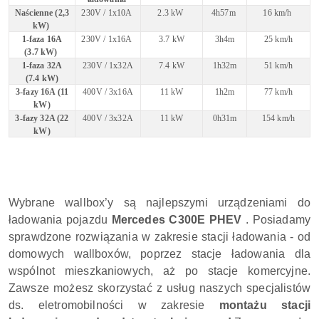
Naścienne (2,3
230V / 1x10A
2.3 kW
4h57m
16 km/h
kW)
1-faza 16A
230V / 1x16A
3.7 kW
3h4m
25 km/h
(3.7 kW)
1-faza 32A
230V / 1x32A
7.4 kW
1h32m
51 km/h
(7.4 kW)
3-fazy 16A (11
400V / 3x16A
11 kW
1h2m
77 km/h
kW)
3-fazy 32A (22
400V / 3x32A
11 kW
0h31m
154 km/h
kW)
Wybrane wallbox’y są najlepszymi urządzeniami do
ładowania pojazdu
Mercedes C300E PHEV
. Posiadamy
sprawdzone rozwiązania w zakresie stacji ładowania - od
domowych wallboxów, poprzez stacje ładowania dla
wspólnot mieszkaniowych, aż po stacje komercyjne.
Zawsze możesz skorzystać z usług naszych specjalistów
ds. eletromobilności w zakresie
montażu stacji