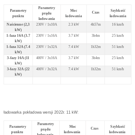
Parametry
Parametry
Moc
Szybkość
Czas
prądu
punktu
ładowania
ładowania
ładowania
Naścienne (2,3
230V / 1x10A
2.3 kW
4h57m
16 km/h
kW)
1-faza 16A (3.7
230V / 1x16A
3.7 kW
3h4m
25 km/h
kW)
1-faza 32A (7.4
230V / 1x32A
7.4 kW
1h32m
51 km/h
kW)
3-fazy 16A (11
400V / 3x16A
3.7 kW
3h4m
25 km/h
kW)
3-fazy 32A (22
400V / 3x32A
7.4 kW
1h32m
51 km/h
kW)
ładowarka pokładowa wersji 2022r. 11 kW:
Parametry
Parametry
Moc
Szybkość
Czas
prądu
punktu
ładowania
ładowania
ładowania