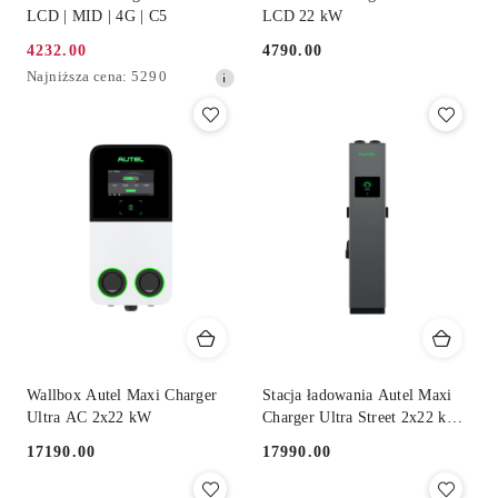
LCD | MID | 4G | C5
LCD 22 kW
4232.00
4790.00
Cena
Cena:
Najniższa
Najniższa cena:
5290
promocyjna:
cena
z
30
dni
przed
obniżką
Wallbox Autel Maxi Charger
Stacja ładowania Autel Maxi
Ultra AC 2x22 kW
Charger Ultra Street 2x22 kW
AC
17190.00
17990.00
Cena:
Cena: