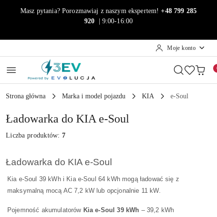
Przejdź do treści głównej
Przejdź do wyszukiwarki
Przejdź do moje konto
Przejdź do menu głównego
Przejdź do stopki
Masz pytania? Porozmawiaj z naszym ekspertem!
+48 799 285
920
| 9:00-16:00
Moje konto
Strona główna
Marka i model pojazdu
KIA
e-Soul
Ładowarka do KIA e-Soul
Liczba produktów:
7
Ładowarka do KIA e-Soul
Kia e-Soul 39 kWh i Kia e-Soul 64 kWh mogą ładować się z
maksymalną mocą AC 7,2 kW lub opcjonalnie 11 kW.
Pojemność akumulatorów
Kia e-Soul 39 kWh
– 39,2 kWh