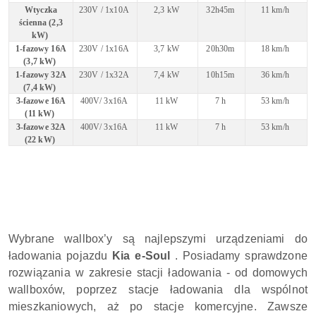
Wtyczka
230V / 1x10A
2,3 kW
32h45m
11 km/h
ścienna (2,3
kW)
1-fazowy 16A
230V / 1x16A
3,7 kW
20h30m
18 km/h
(3,7 kW)
1-fazowy 32A
230V / 1x32A
7,4 kW
10h15m
36 km/h
(7,4 kW)
3-fazowe 16A
400V/ 3x16A
11 kW
7 h
53 km/h
(11 kW)
3-fazowe 32A
400V/ 3x16A
11 kW
7 h
53 km/h
(22 kW)
Wybrane wallbox’y są najlepszymi urządzeniami do
ładowania pojazdu
Kia e-Soul
. Posiadamy sprawdzone
rozwiązania w zakresie stacji ładowania - od domowych
wallboxów, poprzez stacje ładowania dla wspólnot
mieszkaniowych, aż po stacje komercyjne. Zawsze