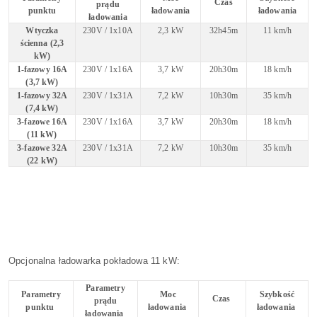
Czas
prądu
punktu
ładowania
ładowania
ładowania
Wtyczka
230V / 1x10A
2,3 kW
32h45m
11 km/h
ścienna (2,3
kW)
1-fazowy 16A
230V / 1x16A
3,7 kW
20h30m
18 km/h
(3,7 kW)
1-fazowy 32A
230V / 1x31A
7,2 kW
10h30m
35 km/h
(7,4 kW)
3-fazowe 16A
230V / 1x16A
3,7 kW
20h30m
18 km/h
(11 kW)
3-fazowe 32A
230V / 1x31A
7,2 kW
10h30m
35 km/h
(22 kW)
Opcjonalna ładowarka pokładowa 11 kW:
Parametry
Parametry
Moc
Szybkość
Czas
prądu
punktu
ładowania
ładowania
ładowania