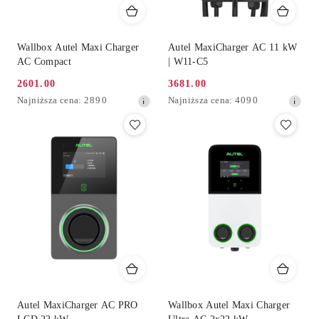
Wallbox Autel Maxi Charger
Autel MaxiCharger AC 11 kW
AC Compact
| W11-C5
2601.00
3681.00
Cena
Cena
Najniższa
Najniższa
Najniższa cena:
2890
Najniższa cena:
4090
promocyjna:
promocyjna:
cena
cena
z
z
30
30
dni
dni
przed
przed
obniżką
obniżką
Autel MaxiCharger AC PRO
Wallbox Autel Maxi Charger