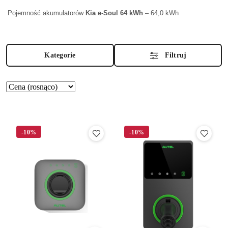
Pojemność akumulatorów
Kia e-Soul 64 kWh
– 64,0 kWh
Kategorie
Filtruj
Zastosowano
Sortuj
według
sortowanie:
Cena
(rosnąco).
-10%
-10%