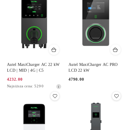
dni
przed
obniżką
Autel MaxiCharger AC 22 kW
Autel MaxiCharger AC PRO
LCD | MID | 4G | C5
LCD 22 kW
4232.00
4790.00
Cena
Cena:
Najniższa
Najniższa cena:
5290
promocyjna:
cena
z
30
dni
przed
obniżką