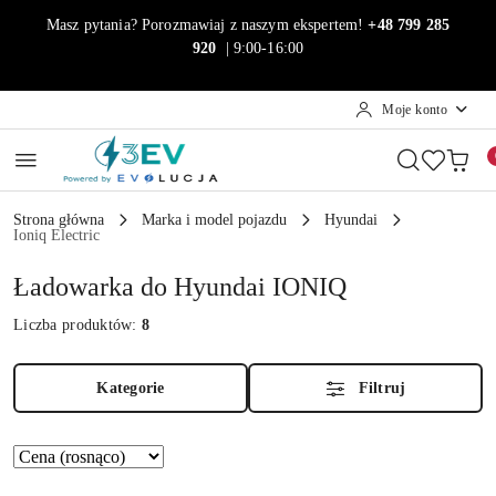
Przejdź do treści głównej
Przejdź do wyszukiwarki
Przejdź do moje konto
Przejdź do menu głównego
Przejdź do stopki
Masz pytania? Porozmawiaj z naszym ekspertem!
+48 799 285
920
| 9:00-16:00
Moje konto
Strona główna
Marka i model pojazdu
Hyundai
Ioniq Electric
Ładowarka do Hyundai IONIQ
Liczba produktów:
8
Kategorie
Filtruj
Zastosowano
Sortuj
według
sortowanie: