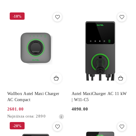
Cena
(rosnąco).
-10%
Wallbox Autel Maxi Charger
Autel MaxiCharger AC 11 kW
AC Compact
| W11-C5
2601.00
4090.00
Cena
Cena:
Najniższa
Najniższa cena:
2890
promocyjna:
cena
-20%
z
30