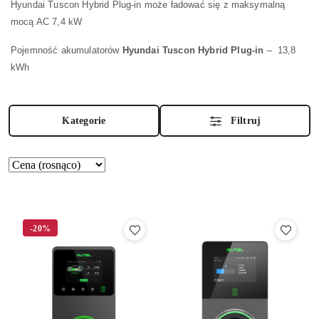
Hyundai Tuscon Hybrid Plug-in może ładować się z maksymalną
mocą AC 7,4 kW
Pojemność akumulatorów
Hyundai Tuscon Hybrid Plug-in
– 13,8
kWh
Kategorie
Filtruj
Zastosowano
Sortuj
według
sortowanie:
Cena
(rosnąco).
-20%