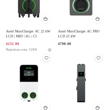
Autel MaxiCharger AC 22 kW
Autel MaxiCharger AC PRO
LCD | MID | 4G | C5
LCD 22 kW
4232.00
4790.00
Cena
Cena:
Najniższa
Najniższa cena:
5290
promocyjna:
cena
z
30
dni
przed
obniżką