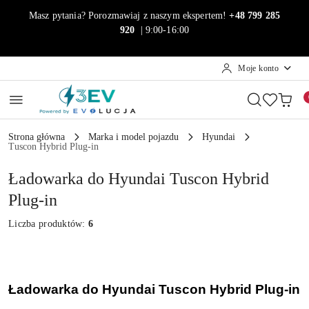
Przejdź do treści głównej
Przejdź do wyszukiwarki
Przejdź do moje konto
Przejdź do menu głównego
Przejdź do stopki
Masz pytania? Porozmawiaj z naszym ekspertem!
+48 799 285
920
| 9:00-16:00
Moje konto
Strona główna
Marka i model pojazdu
Hyundai
Tuscon Hybrid Plug-in
Ładowarka do Hyundai Tuscon Hybrid
Plug-in
Liczba produktów:
6
Ładowarka do Hyundai Tuscon Hybrid Plug-in