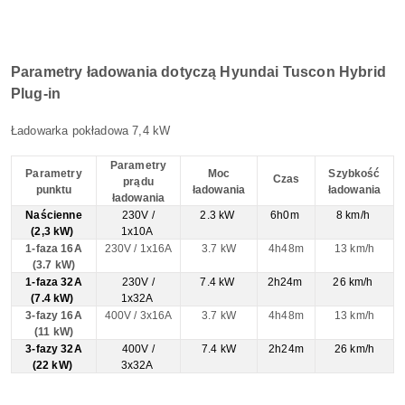
Parametry ładowania dotyczą Hyundai Tuscon Hybrid
Plug-in
Ładowarka pokładowa 7,4 kW
Parametry
Parametry
Moc
Szybkość
Czas
prądu
punktu
ładowania
ładowania
ładowania
Naścienne
230V /
2.3 kW
6h0m
8 km/h
(2,3 kW)
1x10A
1-faza 16A
230V / 1x16A
3.7 kW
4h48m
13 km/h
(3.7 kW)
1-faza 32A
230V /
7.4 kW
2h24m
26 km/h
(7.4 kW)
1x32A
3-fazy 16A
400V / 3x16A
3.7 kW
4h48m
13 km/h
(11 kW)
3-fazy 32A
400V /
7.4 kW
2h24m
26 km/h
(22 kW)
3x32A