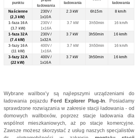
punktu
ładowania
ładowania
ładowania
Naścienne
230V /
2.3 kW
6h15m
8 km/h
(2,3 kW)
1x10A
1-faza 16A
230V /
3.7 kW
3h50min
16 km/h
(3.7 kW)
1x16A
1-faza 32A
230V /
3.7 kW
3h50min
16 km/h
(7.4 kW)
1x32A
3-fazy 16A
400V /
3.7 kW
3h50min
16 km/h
(11 kW)
1x16A
3-fazy 32A
400V /
3.7 kW
3h50min
16 km/h
(22 kW)
1x16A
Wybrane wallbox’y są najlepszymi urządzeniami do
ładowania pojazdu
Ford Explorer Plug-In
. Posiadamy
sprawdzone rozwiązania w zakresie stacji ładowania - od
domowych wallboxów, poprzez stacje ładowania dla
wspólnot mieszkaniowych, aż po stacje komercyjne.
Zawsze możesz skorzystać z usług naszych specjalistów
ds. eletromobilności w zakresie
montażu stacji