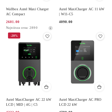
Wallbox Autel Maxi Charger
Autel MaxiCharger AC 11 kW
AC Compact
| W11-C5
2601.00
4090.00
Cena
Cena:
Najniższa
Najniższa cena:
2890
promocyjna:
cena
-20%
z
30
dni
przed
obniżką
Autel MaxiCharger AC 22 kW
Autel MaxiCharger AC PRO
LCD | MID | 4G | C5
LCD 22 kW