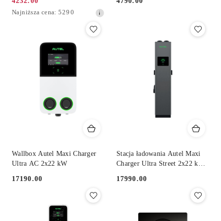
4232.00
4790.00
Cena
Cena:
Najniższa
Najniższa cena:
5290
promocyjna:
cena
z
30
dni
przed
obniżką
Wallbox Autel Maxi Charger
Stacja ładowania Autel Maxi
Ultra AC 2x22 kW
Charger Ultra Street 2x22 kW
AC
17190.00
17990.00
Cena:
Cena: