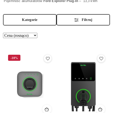
Pojemność akumulatorów
Ford Explorer Plug-In
– 13,3 kWh
Kategorie
Filtruj
Zastosowano
Sortuj
według
sortowanie:
Cena
(rosnąco).
-10%