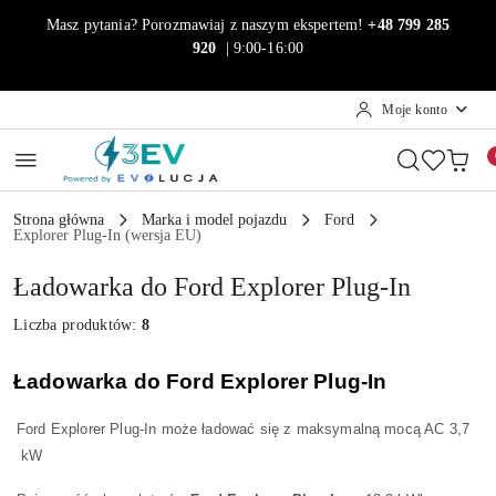
Przejdź do treści głównej
Przejdź do wyszukiwarki
Przejdź do moje konto
Przejdź do menu głównego
Przejdź do stopki
Masz pytania? Porozmawiaj z naszym ekspertem!
+48 799 285
920
| 9:00-16:00
Moje konto
Strona główna
Marka i model pojazdu
Ford
Explorer Plug-In (wersja EU)
Ładowarka do Ford Explorer Plug-In
Liczba produktów:
8
Ładowarka do Ford Explorer Plug-In
Ford Explorer Plug-In może ładować się z maksymalną mocą AC 3,7
kW