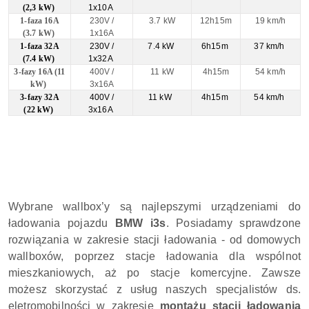
(2,3 kW)
1x10A
1-faza 16A
230V /
3.7 kW
12h15m
19 km/h
(3.7 kW)
1x16A
1-faza 32A
230V /
7.4 kW
6h15m
37 km/h
(7.4 kW)
1x32A
3-fazy 16A (11
400V /
11 kW
4h15m
54 km/h
kW)
3x16A
3-fazy 32A
400V /
11 kW
4h15m
54 km/h
(22 kW)
3x16A
Wybrane wallbox’y są najlepszymi urządzeniami do
ładowania pojazdu
BMW i3s
. Posiadamy sprawdzone
rozwiązania w zakresie stacji ładowania - od domowych
wallboxów, poprzez stacje ładowania dla wspólnot
mieszkaniowych, aż po stacje komercyjne. Zawsze
możesz skorzystać z usług naszych specjalistów ds.
eletromobilności w zakresie
montażu stacji ładowania