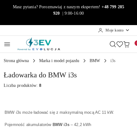
Przejdź do treści głównej
Przejdź do wyszukiwarki
Przejdź do moje konto
Przejdź do menu głównego
Przejdź do stopki
Masz pytania? Porozmawiaj z naszym ekspertem!
+48 799 285
920
| 9:00-16:00
Moje konto
Strona główna
Marka i model pojazdu
BMW
i3s
Ładowarka do BMW i3s
Liczba produktów:
8
BMW i3s może ładować się z maksymalną mocą AC 11 kW.
Pojemność akumulatorów
BMW i3s
– 42,2 kWh