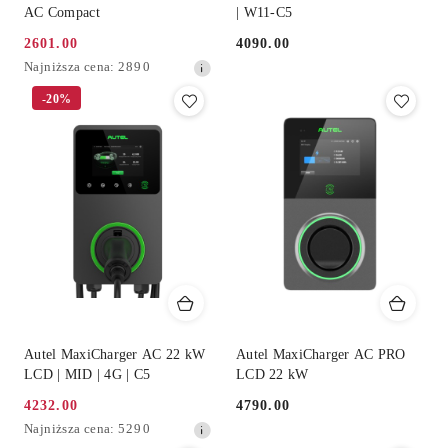
AC Compact
| W11-C5
2601.00
4090.00
Cena
Cena:
Najniższa
Najniższa cena:
2890
promocyjna:
cena
-20%
z
30
dni
przed
obniżką
Autel MaxiCharger AC 22 kW
Autel MaxiCharger AC PRO
LCD | MID | 4G | C5
LCD 22 kW
4232.00
4790.00
Cena
Cena:
Najniższa
Najniższa cena:
5290
promocyjna:
cena