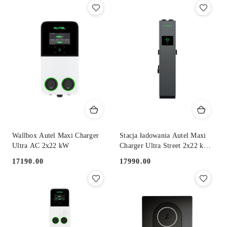
z
30
dni
przed
obniżką
Wallbox Autel Maxi Charger
Stacja ładowania Autel Maxi
Ultra AC 2x22 kW
Charger Ultra Street 2x22 kW
AC
17190.00
17990.00
Cena:
Cena: