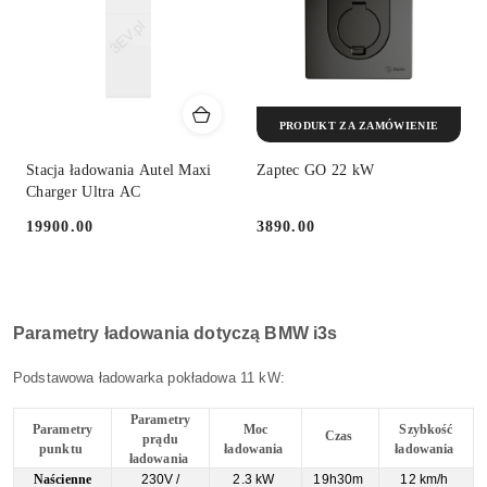
PRODUKT ZA ZAMÓWIENIE
Stacja ładowania Autel Maxi
Zaptec GO 22 kW
Charger Ultra AC
19900.00
3890.00
Cena:
Cena:
Parametry ładowania dotyczą BMW i3s
Podstawowa ładowarka pokładowa 11 kW:
Parametry
Parametry
Moc
Szybkość
Czas
prądu
punktu
ładowania
ładowania
ładowania
Naścienne
230V /
2.3 kW
19h30m
12 km/h