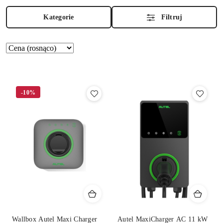
Kategorie
Filtruj
Zastosowano
Sortuj
według
sortowanie:
Cena
(rosnąco).
-10%
Wallbox Autel Maxi Charger
Autel MaxiCharger AC 11 kW