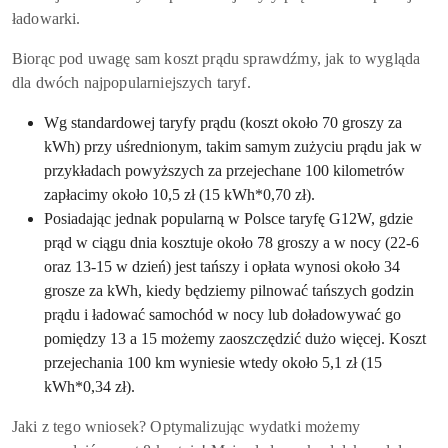
ładowarki.
Biorąc pod uwagę sam koszt prądu sprawdźmy, jak to wygląda
dla dwóch najpopularniejszych taryf.
Wg standardowej taryfy prądu (koszt około 70 groszy za
kWh) przy uśrednionym, takim samym zużyciu prądu jak w
przykładach powyższych za przejechane 100 kilometrów
zapłacimy około 10,5 zł (15 kWh*0,70 zł).
Posiadając jednak popularną w Polsce taryfę G12W, gdzie
prąd w ciągu dnia kosztuje około 78 groszy a w nocy (22-6
oraz 13-15 w dzień) jest tańszy i opłata wynosi około 34
grosze za kWh, kiedy będziemy pilnować tańszych godzin
prądu i ładować samochód w nocy lub doładowywać go
pomiędzy 13 a 15 możemy zaoszczędzić dużo więcej. Koszt
przejechania 100 km wyniesie wtedy około 5,1 zł (15
kWh*0,34 zł).
Jaki z tego wniosek? Optymalizując wydatki możemy