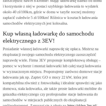
zaoszczędzić nawet 8-krotnie! Mając ładowarkę daleko od domu
i korzystanie z niej w postaci szybkiego ładowania to wydatek
około 40 zł/100km, gdzie w domu w taryfie nocnej możemy
zapłacić zaledwie 5 zł/100km! Różnica w kosztach ładowania
samochodów elektrycznych jest kolosalna.
Kup własną ładowarkę do samochodu
elektrycznego z 3EV!
Posiadanie własnej ładowarki naprawdę się opłaca. Możesz na
eksploatacji swojego samochodu elektrycznego zaoszczędzić
naprawdę wiele. Firma 3EV proponuje kompleksową obsługę –
pomoc w wyborze i montaż ładowarki lub całej stacji ładowania
w wyznaczonym miejscu. Proponujemy zarówno domowe stacje
ładowania jak np. Zaptec GO o mocy 22 kW, która jest
kompatybilna również z fotowoltaiką i idealnie sprawdzi się jako
domowa, stała ładowarka, ale także proste ładowarki mobilne do
gniazdka elektrycznego czy profesjonalne stacje ładowania do
samochodów w miejscach publicznych do eksploatacji
ogólnodostępnej. Zapoznaj się z ofertą na
https://sklep.3ev.pl/
.