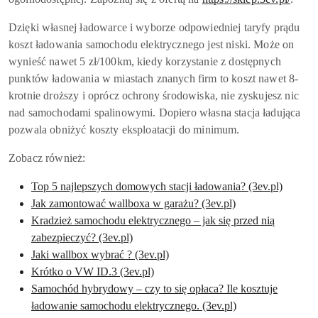
Dzięki własnej ładowarce i wyborze odpowiedniej taryfy prądu
koszt ładowania samochodu elektrycznego jest niski. Może on
wynieść nawet 5 zł/100km, kiedy korzystanie z dostępnych
punktów ładowania w miastach znanych firm to koszt nawet 8-
krotnie droższy i oprócz ochrony środowiska, nie zyskujesz nic
nad samochodami spalinowymi. Dopiero własna stacja ładująca
pozwala obniżyć koszty eksploatacji do minimum.
Zobacz również:
Top 5 najlepszych domowych stacji ładowania? (3ev.pl)
Jak zamontować wallboxa w garażu? (3ev.pl)
Kradzież samochodu elektrycznego – jak się przed nią
zabezpieczyć? (3ev.pl)
Jaki wallbox wybrać ? (3ev.pl)
Krótko o VW ID.3 (3ev.pl)
Samochód hybrydowy – czy to się opłaca? Ile kosztuje
ładowanie samochodu elektrycznego. (3ev.pl)