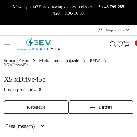
Przejdź do treści głównej
Przejdź do wyszukiwarki
Przejdź do moje konto
Przejdź do menu głównego
Przejdź do stopki
Masz pytania? Porozmawiaj z naszym ekspertem!
+48 799 285
920
| 9:00-16:00
Moje konto
Strona główna
Marka i model pojazdu
BMW
X5 xDrive45e
X5 xDrive45e
Liczba produktów:
8
Kategorie
Filtruj
Zastosowano
Sortuj
według
sortowanie: