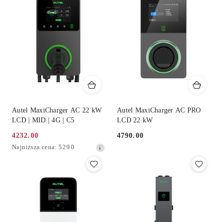
dni
przed
obniżką
Autel MaxiCharger AC 22 kW
Autel MaxiCharger AC PRO
LCD | MID | 4G | C5
LCD 22 kW
4232.00
4790.00
Cena
Cena:
Najniższa
Najniższa cena:
5290
promocyjna:
cena
z
30
dni
przed
obniżką