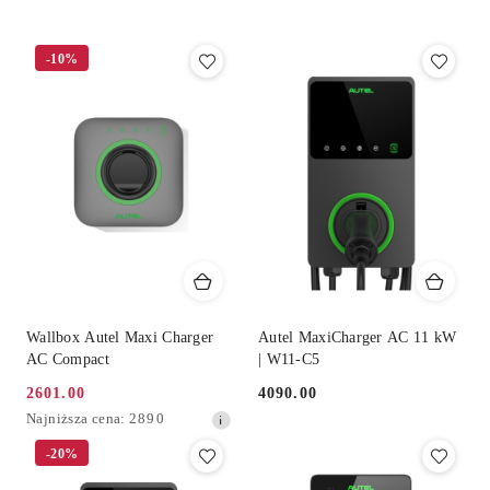
Cena
(rosnąco).
-10%
Wallbox Autel Maxi Charger
Autel MaxiCharger AC 11 kW
AC Compact
| W11-C5
2601.00
4090.00
Cena
Cena:
Najniższa
Najniższa cena:
2890
promocyjna:
cena
-20%
z
30