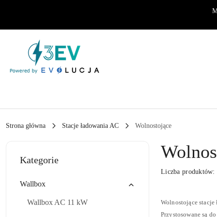
Przejdź do treści głównej
Przejdź do wyszukiwarki
Przejdź do moje konto
Przejdź do menu głównego
Przejdź do stopki
M
Strona główna
Stacje ładowania AC
Wolnostojące
Wolnos
Kategorie
Liczba produktów
Wallbox
Wallbox AC 11 kW
Wolnostojące stacje
Przystosowane są do