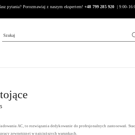
asz pytania? Porozmawiaj z naszym ekspertem!
+48 799 285 920
| 9:00-16:
tojące
:
5
 ładowania AC, to rozwiązania dedykowanie do profesjonalnych zastosowań. Stacj
 pracy zewnętrznej w najcięższych warunkach.