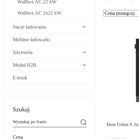
Wallbox AC 22 kW
Wallbox AC 2x22 kW
Zastosowano
Sortuj
według
sortowanie:
Stacje ładowania
Cena
(rosnąco).
Mobilne ładowarki
Akcesoria
Moduł B2B
E-book
Szukaj
DO
Daze Urban S 2
Cena