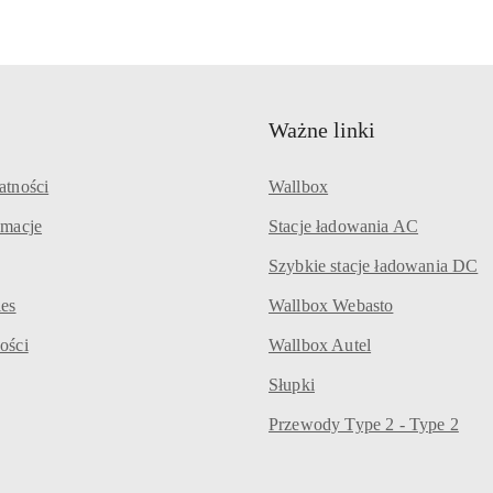
Ważne linki
atności
Wallbox
amacje
Stacje ładowania AC
Szybkie stacje ładowania DC
ies
Wallbox Webasto
ości
Wallbox Autel
Słupki
Przewody Type 2 - Type 2