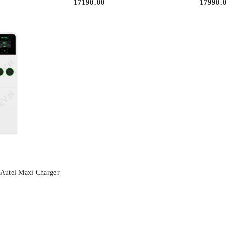
17190.00
17990.
Cena:
Cena:
 KOSZYKA
 Autel Maxi Charger