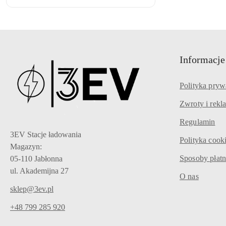
Informacje
Polityka pryw
Zwroty i rekl
Regulamin
3EV Stacje ładowania
Polityka cook
Magazyn:
Sposoby płatn
05-110 Jabłonna
ul. Akademijna 27
O nas
sklep@3ev.pl
+48 799 285 920