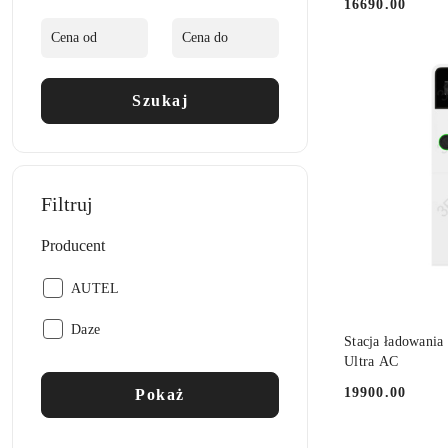
16690.00
Cena:
Szukaj
Filtruj
Producent
Producent:
AUTEL
Producent:
Daze
DO
Stacja ładowania
Ultra AC
19900.00
Pokaż
Cena: