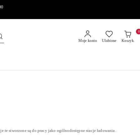
00
0
Moje konto
Ulubione
Koszyk
e te stworzone są do pracy jako ogólnodostępne stacje ładowania.