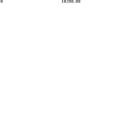
00
18390.00
Cena: