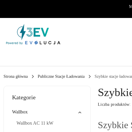
Przejdź do treści głównej
Przejdź do wyszukiwarki
Przejdź do moje konto
Przejdź do menu głównego
Przejdź do stopki
M
Strona główna
Publiczne Stacje Ładowania
Szybkie stacje ładow
Szybki
Kategorie
Liczba produktów
Wallbox
Szybkie 
Wallbox AC 11 kW