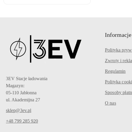
Informacje
Polityka pryw
Zwroty i rekl
Regulamin
3EV Stacje ładowania
Polityka cook
Magazyn:
Sposoby płatn
05-110 Jabłonna
ul. Akademijna 27
O nas
sklep@3ev.pl
+48 799 285 920