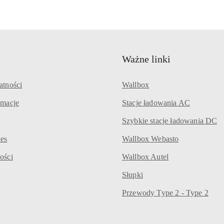
Ważne linki
atności
Wallbox
amacje
Stacje ładowania AC
Szybkie stacje ładowania DC
ies
Wallbox Webasto
ości
Wallbox Autel
Słupki
Przewody Type 2 - Type 2