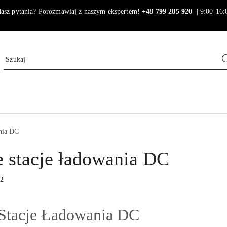
asz pytania? Porozmawiaj z naszym ekspertem!
+48 799 285 920
| 9:00-16:
ania DC
e stacje ładowania DC
:
2
Stacje Ładowania DC