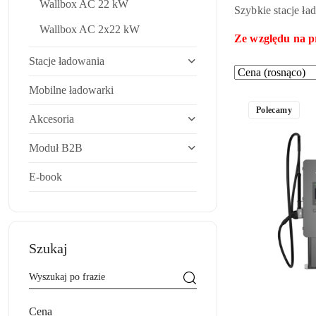
Wallbox AC 22 kW
Szybkie stacje ł
Wallbox AC 2x22 kW
Ze względu na p
Stacje ładowania
Zastosowano
Sortuj
według
sortowanie:
Mobilne ładowarki
Cena
Polecamy
Akcesoria
(rosnąco).
Moduł B2B
E-book
Szukaj
Cena