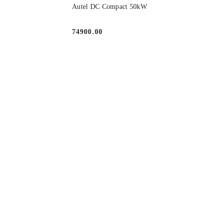
 KOSZYKA
DO KOSZYKA
Autel DC Compact 50kW
74900.00
Cena: