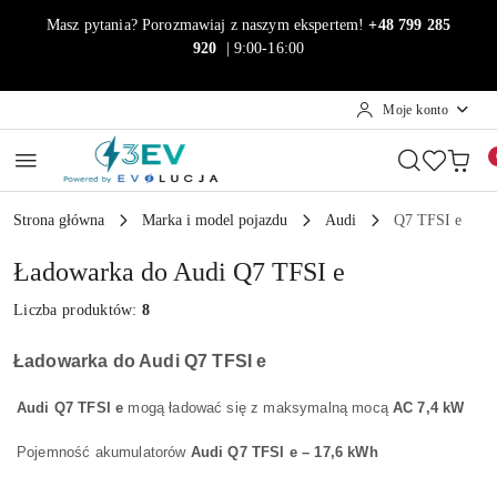
Przejdź do treści głównej
Przejdź do wyszukiwarki
Przejdź do moje konto
Przejdź do menu głównego
Przejdź do stopki
Masz pytania? Porozmawiaj z naszym ekspertem!
+48 799 285
920
| 9:00-16:00
Moje konto
Strona główna
Marka i model pojazdu
Audi
Q7 TFSI e
Ładowarka do Audi Q7 TFSI e
Liczba produktów:
8
Ładowarka do Audi Q7 TFSI e
Audi Q7 TFSI e
mogą ładować się z maksymalną mocą
AC 7,4 kW
Pojemność akumulatorów
Audi Q7 TFSI e – 17,6 kWh