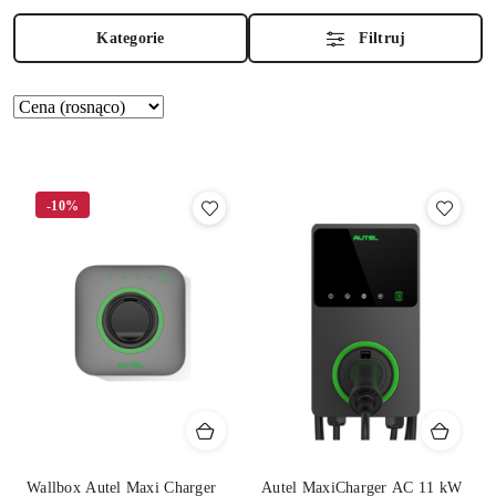
Kategorie
Filtruj
Zastosowano
Sortuj
według
sortowanie:
Cena
(rosnąco).
-10%
Wallbox Autel Maxi Charger
Autel MaxiCharger AC 11 kW