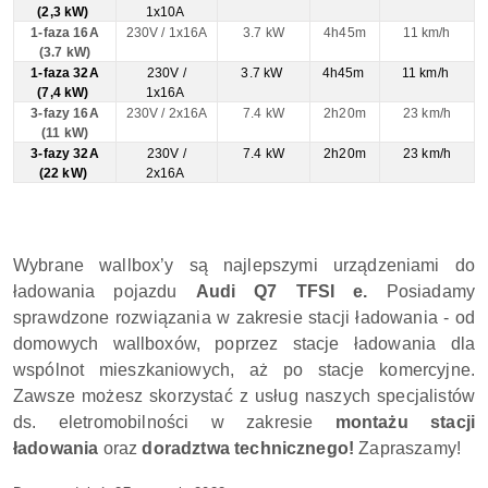
(2,3 kW)
1x10A
1-faza 16A
230V / 1x16A
3.7 kW
4h45m
11 km/h
(3.7 kW)
1-faza 32A
230V /
3.7 kW
4h45m
11 km/h
(7,4 kW)
1x16A
3-fazy 16A
230V / 2x16A
7.4 kW
2h20m
23 km/h
(11 kW)
3-fazy 32A
230V /
7.4 kW
2h20m
23 km/h
(22 kW)
2x16A
Wybrane wallbox’y są najlepszymi urządzeniami do
ładowania pojazdu
Audi Q7 TFSI e.
Posiadamy
sprawdzone rozwiązania w zakresie stacji ładowania - od
domowych wallboxów, poprzez stacje ładowania dla
wspólnot mieszkaniowych, aż po stacje komercyjne.
Zawsze możesz skorzystać z usług naszych specjalistów
ds. eletromobilności w zakresie
montażu stacji
ładowania
oraz
doradztwa technicznego!
Zapraszamy!