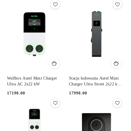
z
30
dni
przed
obniżką
Wallbox Autel Maxi Charger
Stacja ładowania Autel Maxi
Ultra AC 2x22 kW
Charger Ultra Street 2x22 kW
AC
17190.00
17990.00
Cena:
Cena: