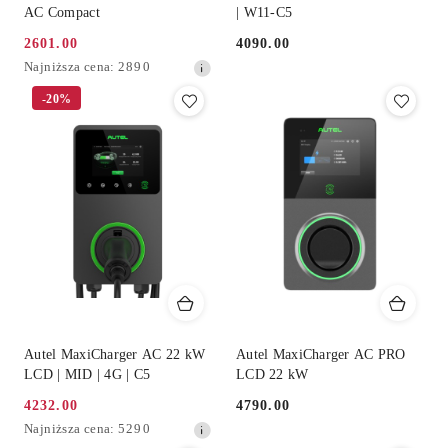
AC Compact
| W11-C5
2601.00
4090.00
Cena
Cena:
Najniższa
Najniższa cena:
2890
promocyjna:
cena
-20%
z
30
dni
przed
obniżką
Autel MaxiCharger AC 22 kW
Autel MaxiCharger AC PRO
LCD | MID | 4G | C5
LCD 22 kW
4232.00
4790.00
Cena
Cena:
Najniższa
Najniższa cena:
5290
promocyjna:
cena