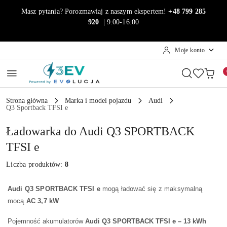
Przejdź do treści głównej
Przejdź do wyszukiwarki
Przejdź do moje konto
Przejdź do menu głównego
Przejdź do stopki
Masz pytania? Porozmawiaj z naszym ekspertem!
+48 799 285
920
| 9:00-16:00
Moje konto
Strona główna
Marka i model pojazdu
Audi
Q3 Sportback TFSI e
Ładowarka do Audi Q3 SPORTBACK
TFSI e
Liczba produktów:
8
Audi Q3 SPORTBACK TFSI e
mogą ładować się z maksymalną
mocą
AC 3,7 kW
Pojemność akumulatorów
Audi Q3 SPORTBACK TFSI e – 13 kWh