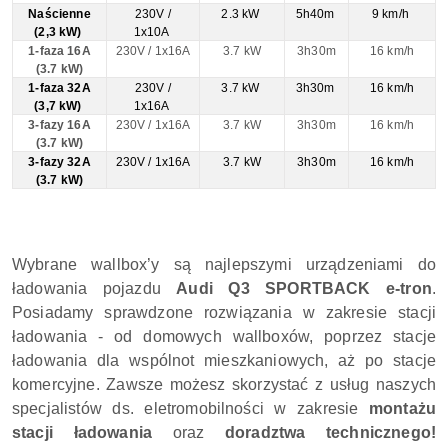
Naścienne
230V /
2.3 kW
5h40m
9 km/h
(2,3 kW)
1x10A
1-faza 16A
230V / 1x16A
3.7 kW
3h30m
16 km/h
(3.7 kW)
1-faza 32A
230V /
3.7 kW
3h30m
16 km/h
(3,7 kW)
1x16A
3-fazy 16A
230V / 1x16A
3.7 kW
3h30m
16 km/h
(3.7 kW)
3-fazy 32A
230V / 1x16A
3.7 kW
3h30m
16 km/h
(3.7 kW)
Wybrane wallbox’y są najlepszymi urządzeniami do
ładowania pojazdu
Audi Q3 SPORTBACK e-tron
.
Posiadamy sprawdzone rozwiązania w zakresie stacji
ładowania - od domowych wallboxów, poprzez stacje
ładowania dla wspólnot mieszkaniowych, aż po stacje
komercyjne. Zawsze możesz skorzystać z usług naszych
specjalistów ds. eletromobilności w zakresie
montażu
stacji ładowania
oraz
doradztwa technicznego!