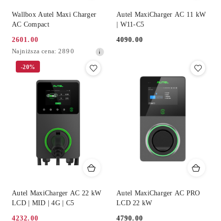
Wallbox Autel Maxi Charger
Autel MaxiCharger AC 11 kW
AC Compact
| W11-C5
2601.00
4090.00
Cena
Cena:
Najniższa
Najniższa cena:
2890
promocyjna:
cena
-20%
z
30
dni
przed
obniżką
Autel MaxiCharger AC 22 kW
Autel MaxiCharger AC PRO
LCD | MID | 4G | C5
LCD 22 kW
4232.00
4790.00