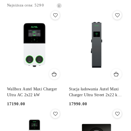
Cena
Cena:
Najniższa
Najniższa cena:
5290
promocyjna:
cena
z
30
dni
przed
obniżką
Wallbox Autel Maxi Charger
Stacja ładowania Autel Maxi
Ultra AC 2x22 kW
Charger Ultra Street 2x22 kW
AC
17190.00
17990.00
Cena:
Cena: