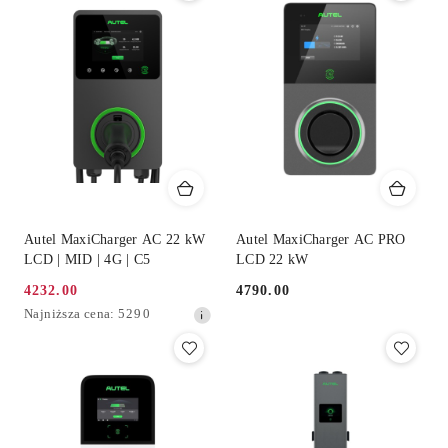
30
dni
przed
obniżką
Autel MaxiCharger AC 22 kW
Autel MaxiCharger AC PRO
LCD | MID | 4G | C5
LCD 22 kW
4232.00
4790.00
Cena
Cena:
Najniższa
Najniższa cena:
5290
promocyjna:
cena
z
30
dni
przed
obniżką