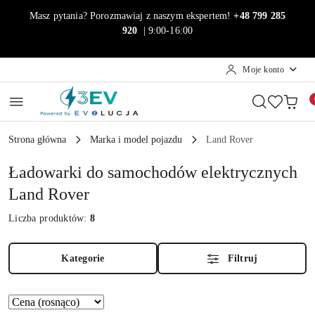
Przejdź do treści głównej
Przejdź do wyszukiwarki
Przejdź do moje konto
Przejdź do menu głównego
Przejdź do stopki
Masz pytania? Porozmawiaj z naszym ekspertem!
+48 799 285
920
| 9:00-16:00
Moje konto
Strona główna
Marka i model pojazdu
Land Rover
Ładowarki do samochodów elektrycznych
Land Rover
Liczba produktów:
8
Kategorie
Filtruj
Zastosowano
Sortuj