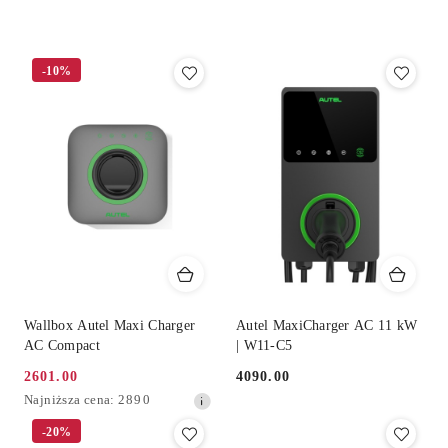
według
sortowanie:
Cena
(rosnąco).
-10%
Wallbox Autel Maxi Charger
Autel MaxiCharger AC 11 kW
AC Compact
| W11-C5
2601.00
4090.00
Cena
Cena:
Najniższa
Najniższa cena:
2890
promocyjna:
cena
-20%
z