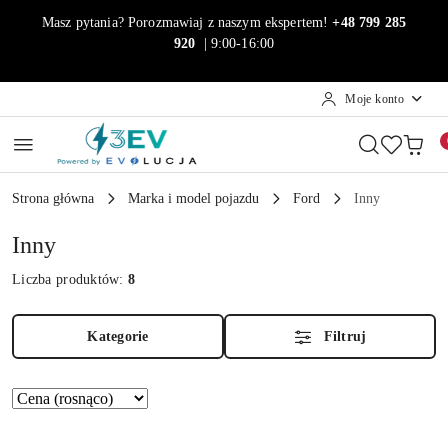
Przejdź do treści głównej
Przejdź do wyszukiwarki
Przejdź do moje konto
Przejdź do menu głównego
Przejdź do stopki
Masz pytania? Porozmawiaj z naszym ekspertem!
+48 799 285
920
| 9:00-16:00
Moje konto
Strona główna
Marka i model pojazdu
Ford
Inny
Inny
Liczba produktów:
8
Kategorie
Filtruj
Zastosowano
Sortuj
według
sortowanie:
Cena