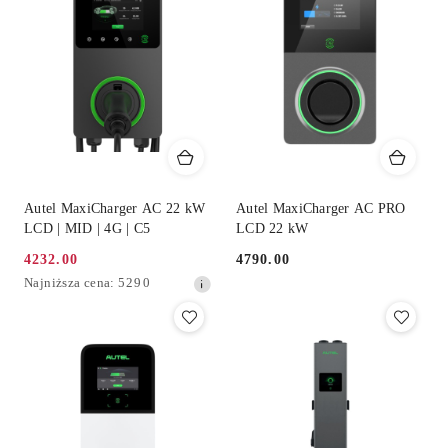
przed
obniżką
Autel MaxiCharger AC 22 kW
Autel MaxiCharger AC PRO
LCD | MID | 4G | C5
LCD 22 kW
4232.00
4790.00
Cena
Cena:
Najniższa
Najniższa cena:
5290
promocyjna:
cena
z
30
dni
przed
obniżką