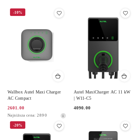
(rosnąco).
-10%
Wallbox Autel Maxi Charger
Autel MaxiCharger AC 11 kW
AC Compact
| W11-C5
2601.00
4090.00
Cena
Cena:
Najniższa
Najniższa cena:
2890
promocyjna:
cena
-20%
z
30
dni