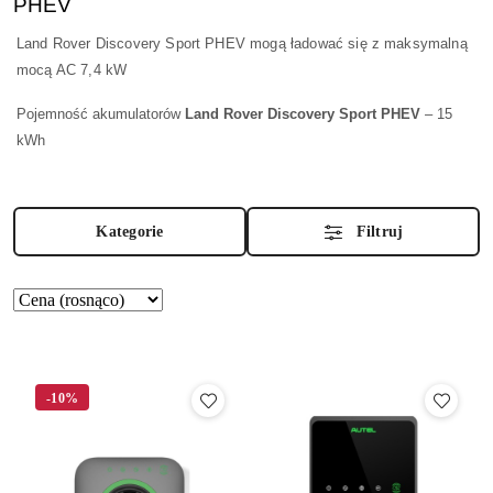
PHEV
Land Rover Discovery Sport PHEV mogą ładować się z maksymalną
mocą AC 7,4 kW
Pojemność akumulatorów
Land Rover Discovery Sport PHEV
– 15
kWh
Kategorie
Filtruj
Zastosowano
Sortuj
według
sortowanie:
Cena
(rosnąco).
-10%