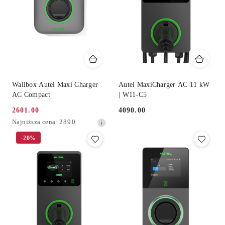
Wallbox Autel Maxi Charger
Autel MaxiCharger AC 11 kW
AC Compact
| W11-C5
2601.00
4090.00
Cena
Cena:
Najniższa
Najniższa cena:
2890
promocyjna:
cena
-20%
z
30
dni
przed
obniżką