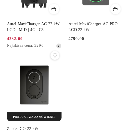
Autel MaxiCharger AC 22 kW
Autel MaxiCharger AC PRO
LCD | MID | 4G | C5
LCD 22 kW
4232.00
4790.00
Cena
Cena:
Najniższa
Najniższa cena:
5290
promocyjna:
cena
z
30
dni
przed
obniżką
PRODUKT ZA ZAMÓWIENIE
Zaptec GO 22 kW