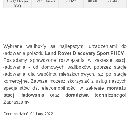
3-fazy 32A (22
400V / 3x32A
7.4 kW
1h32m
51 km/h
kW)
Wybrane wallbox’y są najlepszymi urządzeniami do
ładowania pojazdu
Land Rover Discovery Sport PHEV
.
Posiadamy sprawdzone rozwiązania w zakresie stacji
ładowania - od domowych wallboxów, poprzez stacje
ładowania dla wspólnot mieszkaniowych, aż po stacje
komercyjne. Zawsze możesz skorzystać z usług naszych
specjalistów ds. eletromobilności w zakresie
montażu
stacji ładowania
oraz
doradztwa technicznego!
Zapraszamy!
Dane na dzień: 01 Luty 2022