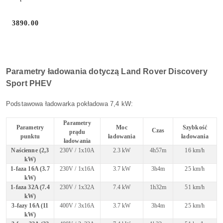
3890.00
Cena:
Parametry ładowania dotyczą Land Rover Discovery
Sport PHEV
Podstawowa ładowarka pokładowa 7,4 kW:
Parametry
Parametry
Moc
Szybkość
Czas
prądu
punktu
ładowania
ładowania
ładowania
Naścienne (2,3
230V / 1x10A
2.3 kW
4h57m
16 km/h
kW)
1-faza 16A (3.7
230V / 1x16A
3.7 kW
3h4m
25 km/h
kW)
1-faza 32A (7.4
230V / 1x32A
7.4 kW
1h32m
51 km/h
kW)
3-fazy 16A (11
400V / 3x16A
3.7 kW
3h4m
25 km/h
kW)