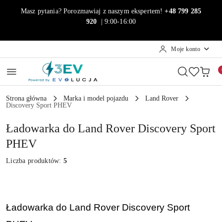
Przejdź do treści głównej
Przejdź do wyszukiwarki
Przejdź do moje konto
Przejdź do menu głównego
Przejdź do stopki
Masz pytania? Porozmawiaj z naszym ekspertem!
+48 799 285
920
| 9:00-16:00
Moje konto
Strona główna
Marka i model pojazdu
Land Rover
Discovery Sport PHEV
Ładowarka do Land Rover Discovery Sport
PHEV
Liczba produktów:
5
Ładowarka do Land Rover Discovery Sport