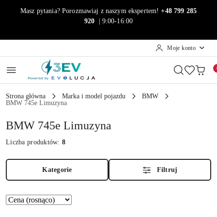
Przejdź do treści głównej
Przejdź do wyszukiwarki
Przejdź do moje konto
Przejdź do menu głównego
Przejdź do stopki
Masz pytania? Porozmawiaj z naszym ekspertem!
+48 799 285
920
| 9:00-16:00
Moje konto
Strona główna
Marka i model pojazdu
BMW
BMW 745e Limuzyna
BMW 745e Limuzyna
Liczba produktów:
8
Kategorie
Filtruj
Zastosowano
Sortuj
według
sortowanie: