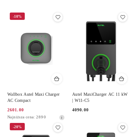
Cena
(rosnąco).
-10%
Wallbox Autel Maxi Charger
Autel MaxiCharger AC 11 kW
AC Compact
| W11-C5
2601.00
4090.00
Cena
Cena:
Najniższa
Najniższa cena:
2890
promocyjna:
cena
-20%
z
30