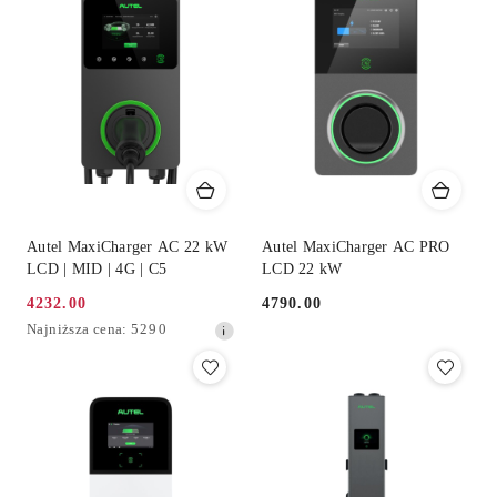
dni
przed
obniżką
Autel MaxiCharger AC 22 kW
Autel MaxiCharger AC PRO
LCD | MID | 4G | C5
LCD 22 kW
4232.00
4790.00
Cena
Cena:
Najniższa
Najniższa cena:
5290
promocyjna:
cena
z
30
dni
przed
obniżką