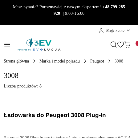
Przejdź do treści głównej
Przejdź do wyszukiwarki
Przejdź do moje konto
Przejdź do menu głównego
Przejdź do stopki
Masz pytania? Porozmawiaj z naszym ekspertem!
+48 799 285
920
| 9:00-16:00
Moje konto
Strona główna
Marka i model pojazdu
Peugeot
3008
3008
Liczba produktów:
8
Ładowarka do Peugeot 3008 Plug-In
Peugeot 3008 Plug-In może ładować się z maksymalną mocą AC 7,4