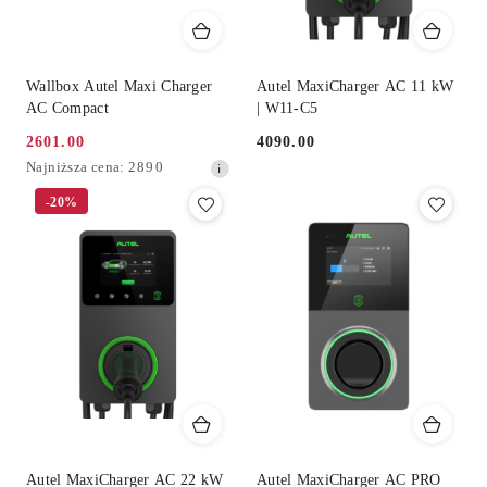
Wallbox Autel Maxi Charger
Autel MaxiCharger AC 11 kW
AC Compact
| W11-C5
2601.00
4090.00
Cena
Cena:
Najniższa
Najniższa cena:
2890
promocyjna:
cena
-20%
z
30
dni
przed
obniżką
Autel MaxiCharger AC 22 kW
Autel MaxiCharger AC PRO