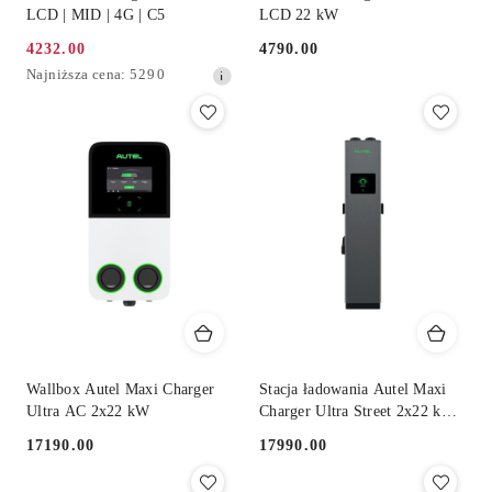
LCD | MID | 4G | C5
LCD 22 kW
4232.00
4790.00
Cena
Cena:
Najniższa
Najniższa cena:
5290
promocyjna:
cena
z
30
dni
przed
obniżką
Wallbox Autel Maxi Charger
Stacja ładowania Autel Maxi
Ultra AC 2x22 kW
Charger Ultra Street 2x22 kW
AC
17190.00
17990.00
Cena:
Cena: