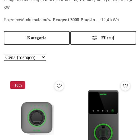
kW
Pojemność akumulatorów
Peugeot 3008 Plug-In
–
12,4 kWh
Kategorie
Filtruj
Zastosowano
Sortuj
według
sortowanie:
Cena
(rosnąco).
-10%