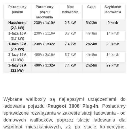
Parametry
Parametry
Moc
Czas
Szybkość
punktu
prądu
ładowania
ładowania
ładowania
Naścienne
230V / 1x10A
2.3 kW
5h23m
9 km/h
(2,3 kW)
1-faza 16A
230V / 1x16A
3.7 kW
4h48m
14 km/h
(3.7 kW)
1-faza 32A
230V / 1x32A
7.4 kW
2h24m
29 km/h
(7.4 kW)
3-fazy 16A
400V / 3x16A
3.7 kW
4h48m
14 km/h
(11 kW)
3-fazy 32A
400V / 3x32A
7.4 kW
2h24m
29 km/h
(22 kW)
Wybrane wallbox’y są najlepszymi urządzeniami do
ładowania pojazdu
Peugeot 3008 Plug-In
. Posiadamy
sprawdzone rozwiązania w zakresie stacji ładowania - od
domowych wallboxów, poprzez stacje ładowania dla
wspólnot mieszkaniowych, aż po stacje komercyjne.