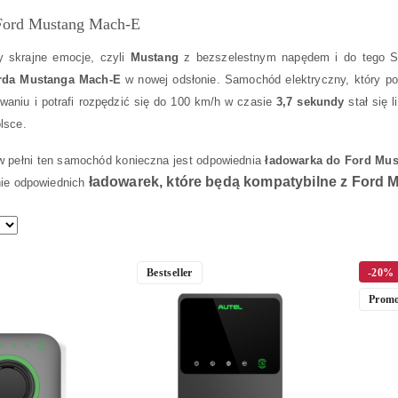
Ford Mustang Mach-E
 skrajne emocje, czyli
Mustang
z bezszelestnym napędem i do tego S
rda Mustanga Mach-E
w nowej odsłonie. Samochód elektryczny, który p
aniu i potrafi rozpędzić się do 100 km/h w czasie
3,7 sekundy
stał się 
lsce.
 pełni ten samochód konieczna jest odpowiednia
ładowarka do Ford Mu
ładowarek, które będą kompatybilne z Ford 
nie odpowiednich
Bestseller
-20%
Promo