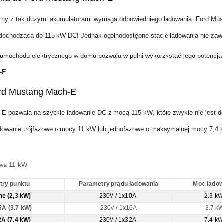
zny z tak dużymi akumulatorami wymaga odpowiedniego ładowania. Ford Mu
dochodzącą do 115 kW DC!
Jednak ogólnodostępne stacje ładowania nie za
samochodu elektrycznego w domu pozwala w pełni wykorzystać jego potencja
-E.
rd Mustang Mach-E
-E pozwala na szybkie ładowanie DC z mocą
115 kW
, które zwykle nie jest
adowanie trójfazowe o mocy
11 kW
lub jednofazowe o maksymalnej mocy
7,4
owa 11 kW
try punktu
Parametry prądu ładowania
Moc łado
e (2,3 kW)
230V / 1x10A
2.3 k
6A (3.7 kW)
230V / 1x16A
3.7 k
2A (7.4 kW)
230V / 1x32A
7.4 k