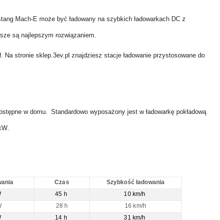
stang Mach-E może być ładowany na szybkich ładowarkach DC z
wsze są najlepszym rozwiązaniem.
ł.
Na stronie sklep.3ev.pl znajdziesz stacje ładowanie przystosowane do
 dostępne w domu.
Standardowo wyposażony jest w ładowarkę pokładową
 kW
.
wania
Czas
Szybkość ładowania
W
45 h
10 km/h
W
28 h
16 km/h
W
14 h
31 km/h