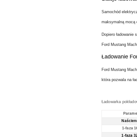
Samochód elektryc
maksymalną mocą 
Dopiero ładowanie 
Ford Mustang Mach
Ładowanie Fo
Ford Mustang Mach
która pozwala na ł
Ładowarka pokład
Parame
Naścienn
1-faza 1
1-faza 3