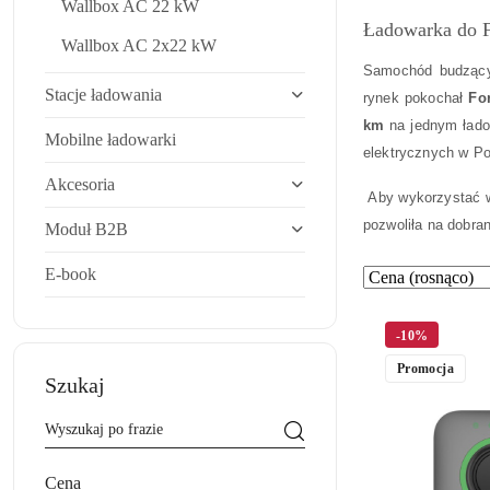
Wallbox AC 22 kW
Ładowarka do 
Wallbox AC 2x22 kW
Samochód budzący
Stacje ładowania
rynek pokochał
Fo
km
na jednym ładow
Mobilne ładowarki
elektrycznych w Po
Akcesoria
Aby wykorzystać w
pozwoliła na dobra
Moduł B2B
E-book
Zastosowano
Sortuj
według
sortowanie:
Cena
-10%
(rosnąco).
Promocja
Szukaj
Cena