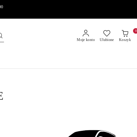
00
0
Moje konto
Ulubione
Koszyk
E