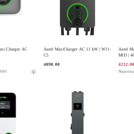
 KOSZYKA
DO KOSZYKA
axi Charger AC
Autel MaxiCharger AC 11 kW | W11-
Autel M
C5
MID | 4
4090.00
4232.0
Cena:
Cena
Najniższ
890
Najniższ
promocy
cena
z
30
dni
przed
obniżką