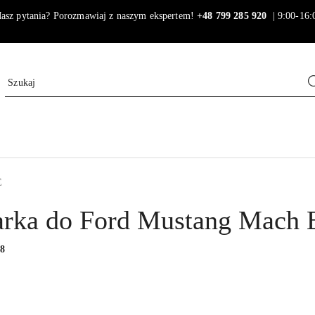
asz pytania? Porozmawiaj z naszym ekspertem!
+48 799 285 920
| 9:00-16:
E
rka do Ford Mustang Mach 
:
8