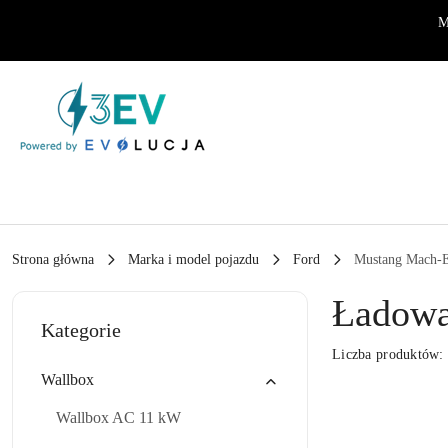
Przejdź do treści głównej
Przejdź do wyszukiwarki
Przejdź do moje konto
Przejdź do menu głównego
Przejdź do stopki
M
Strona główna
Marka i model pojazdu
Ford
Mustang Mach-
Ładowa
Kategorie
Liczba produktów
Wallbox
Wallbox AC 11 kW