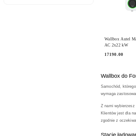
DO
Wallbox Autel Ma
AC 2x22 kW
17190.00
Cena:
Wallbox do F
Samochód, którego
wymaga zastosowani
Z nami wybierzesz
Klientów jest dla 
zgodnie z oczekiw
Stacje ładowa