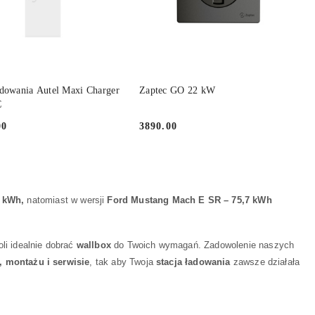
PRODUKT ZA ZAMÓWIENIE
DO KOSZYKA
adowania Autel Maxi Charger
Zaptec GO 22 kW
C
00
3890.00
Cena:
7 kWh,
natomiast w wersji
Ford Mustang Mach E SR – 75,7 kWh
i idealnie dobrać
wallbox
do Twoich wymagań. Zadowolenie naszych
, montażu i serwisie
, tak aby Twoja
stacja ładowania
zawsze działała