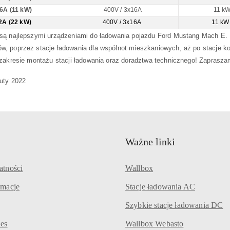
16A (11 kW)
400V / 3x16A
11 k
2A (22 kW)
400V / 3x16A
11 k
są najlepszymi urządzeniami do ładowania pojazdu Ford Mustang Mach E. 
, poprzez stacje ładowania dla wspólnot mieszkaniowych, aż po stacje k
 zakresie montażu stacji ładowania oraz doradztwa technicznego! Zaprasza
uty 2022
Ważne linki
atności
Wallbox
amacje
Stacje ładowania AC
Szybkie stacje ładowania DC
ies
Wallbox Webasto