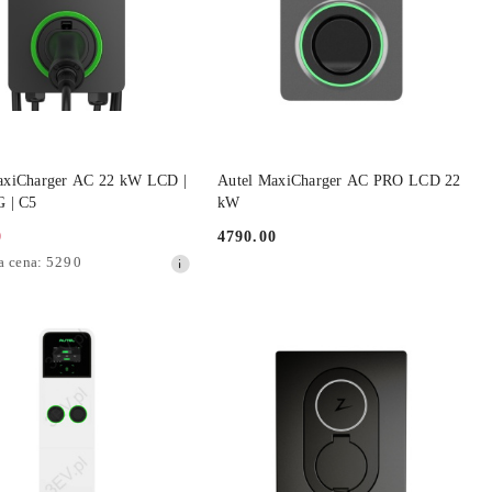
DO KOSZYKA
DO KOSZYKA
axiCharger AC 22 kW LCD |
Autel MaxiCharger AC PRO LCD 22
G | C5
kW
0
4790.00
Cena:
a
a cena:
5290
jna: