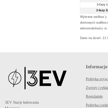
3-fazy 
3-fazy 3
Wybrane wallbox’y 
domowych wallboxów
eletromobilności w
Dane na dzień: 21
l
Informacje
Polityka pryw
Zwroty i rekl
Regulamin
3EV Stacje ładowania
Polityka cook