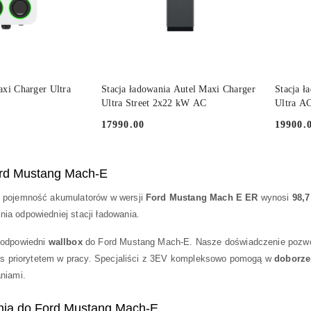
 KOSZYKA
DO KOSZYKA
xi Charger Ultra
Stacja ładowania Autel Maxi Charger
Stacja ł
Ultra Street 2x22 kW AC
Ultra A
17990.00
19900.
Cena:
Cena:
ord Mustang Mach-E
 pojemność akumulatorów w wersji
Ford Mustang Mach E ER
wynosi
98,
a odpowiedniej stacji ładowania.
 odpowiedni
wallbox
do Ford Mustang Mach-E. Nasze doświadczenie pozwol
nas priorytetem w pracy. Specjaliści z 3EV kompleksowo pomogą w
doborze
aniami.
nia do Ford Mustang Mach-E