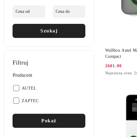
Szukaj
DO
Wallbox Autel M
Compact
Filtruj
2601.00
Cena
Najniższa
Najniższa cena:
2
Producent
promocyjna:
cena
z
Producent:
AUTEL
30
dni
przed
Producent:
ZAPTEC
obniżką
Pokaż