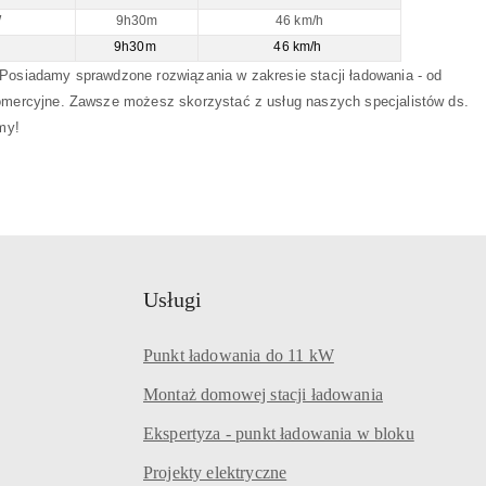
W
9h30m
46 km/h
W
9h30m
46 km/h
Posiadamy sprawdzone rozwiązania w zakresie stacji ładowania - od
omercyjne. Zawsze możesz skorzystać z usług naszych specjalistów ds.
my!
Usługi
Punkt ładowania do 11 kW
Montaż domowej stacji ładowania
Ekspertyza - punkt ładowania w bloku
Projekty elektryczne