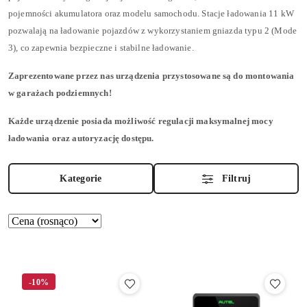
pojemności akumulatora oraz modelu samochodu. Stacje ładowania 11 kW
pozwalają na ładowanie pojazdów z wykorzystaniem gniazda typu 2 (Mode
3), co zapewnia bezpieczne i stabilne ładowanie.
Zaprezentowane przez nas urządzenia przystosowane są do montowania
w garażach podziemnych!
Każde urządzenie posiada możliwość regulacji maksymalnej mocy
ładowania oraz autoryzację dostępu.
Kategorie
Filtruj
Zastosowano
Sortuj
według
sortowanie:
Cena
(rosnąco).
-10%