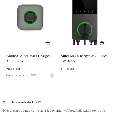
Wallbox Autel Maxi Charger
Autel MaxiCharger AC 11 kW
AC Compact
| W11-C5
2601.00
4090.00
Cena
Cena:
Najniższa
Najniższa cena:
2890
promocyjna:
cena
z
30
dni
przed
Punkt ładowania do 11 kW
obniżką
Niezależnie od nazwy – stacja ładowania, wallbox, ładowarka czy punkt