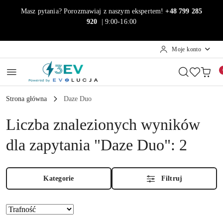
Przejdź do treści głównej
Przejdź do wyszukiwarki
Przejdź do moje konto
Przejdź do menu głównego
Przejdź do stopki
Masz pytania? Porozmawiaj z naszym ekspertem!
+48 799 285
920
| 9:00-16:00
Moje konto
Strona główna
Daze Duo
Liczba znalezionych wyników
dla zapytania "Daze Duo": 2
Kategorie
Filtruj
Sortuj
według