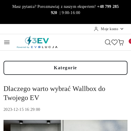
Przejdź do treści głównej
Przejdź do wyszukiwarki
Przejdź do moje konto
Przejdź do menu głównego
Przejdź do stopki
Masz pytania? Porozmawiaj z naszym ekspertem!
+48 799 285
920
| 9:00-16:00
Moje konto
Kategorie
Dlaczego warto wybrać Wallbox do
Twojego EV
2023-12-15 16:29:00