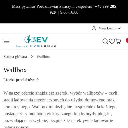
Przejdź do treści głównej
Przejdź do wyszukiwarki
Przejdź do moje konto
Przejdź do menu głównego
Przejdź do stopki
Masz pytania? Porozmawiaj z naszym ekspertem!
+48 799 285
920
| 9:00-16:00
Moje konto
Strona główna
Wallbox
Wallbox
Liczba produktów:
0
W naszej ofercie znajdziesz szeroki wybór wallboxów – czyli
stacji ładowania przeznaczonych do użytku domowego oraz
komercyjnego. Wallbox to niezbędne urządzenie dla każdego
posiadacza samochodu elektrycznego lub hybrydy plug-in,
pozwalające na szybkie, bezpieczne i efektywne ładowanie
baterii pojazdu.