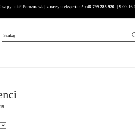
asz pytania? Porozmawiaj z naszym ekspertem!
+48 799 285 920
| 9:00-16:
enci
:
15