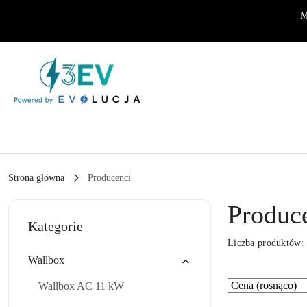
Przejdź do treści głównej
Przejdź do wyszukiwarki
Przejdź do moje konto
Przejdź do menu głównego
Przejdź do stopki
M
Strona główna
Producenci
Produc
Kategorie
Liczba produktów
Wallbox
Zastosowano
Sortuj
Wallbox AC 11 kW
według
sortowanie: