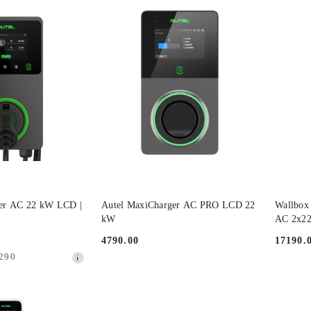
30
dni
przed
obniżką
 KOSZYKA
DO KOSZYKA
ger AC 22 kW LCD |
Autel MaxiCharger AC PRO LCD 22
Wallbox 
kW
AC 2x2
4790.00
17190.
Cena:
Cena:
290