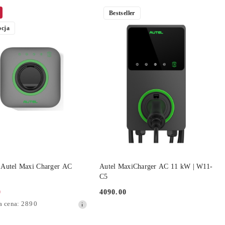
Bestseller
cja
DO KOSZYKA
DO KOSZYKA
 Autel Maxi Charger AC
Autel MaxiCharger AC 11 kW | W11-
C5
0
4090.00
Cena:
a
a cena:
2890
jna: