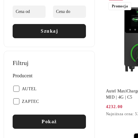
Promocja
Szukaj
Filtruj
Producent
Producent:
DO
AUTEL
Autel MaxiChar
MID | 4G | C5
Producent:
ZAPTEC
4232.00
Cena
Najniższa
Najniższa cena:
5
promocyjna:
cena
Pokaż
z
30
dni