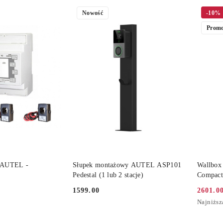
Nowość
-10%
Promo
 KOSZYKA
DO KOSZYKA
i AUTEL -
Słupek montażowy AUTEL ASP101
Wallbox
Pedestal (1 lub 2 stacje)
Compact
1599.00
2601.0
Cena:
Cena
Najniższ
Najniższ
promocy
cena
z