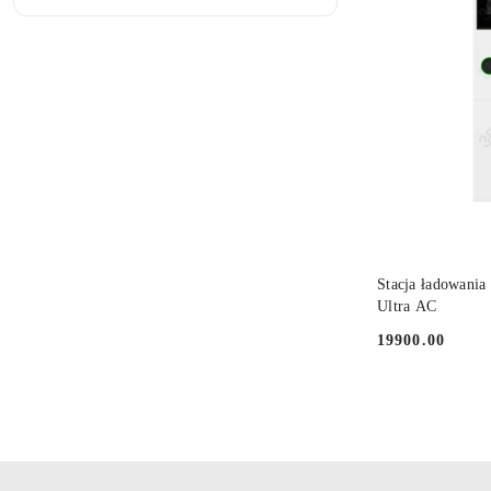
przed
obniżką
DO
Stacja ładowania
Ultra AC
19900.00
Cena: