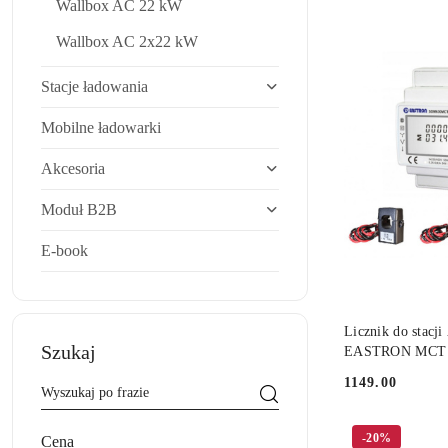
Wallbox AC 22 kW
Cena
(rosnąco).
Wallbox AC 2x22 kW
Stacje ładowania
Mobilne ładowarki
Akcesoria
Moduł B2B
E-book
DO
Licznik do stacj
Szukaj
EASTRON MCT
1149.00
Cena:
-20%
Cena