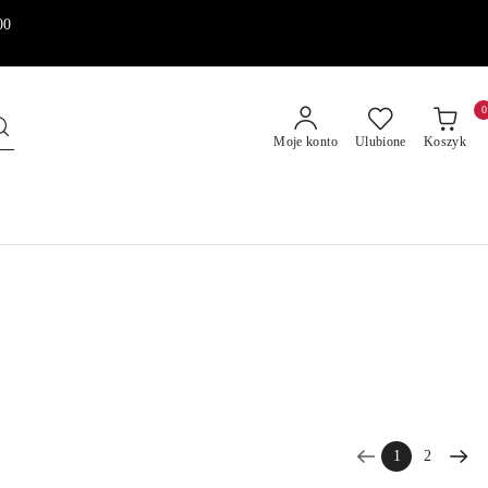
00
0
Moje konto
Ulubione
Koszyk
1
2