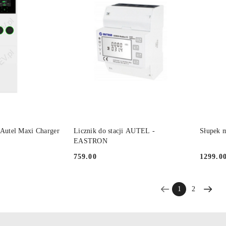
PRODUKT ZA ZAMÓWIENIE
PRO
 KOSZYKA
 Autel Maxi Charger
Licznik do stacji AUTEL -
Słupek
EASTRON
759.00
1299.0
Cena:
Cena:
1
2